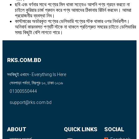
ছবি এবং বর্ণনার সাথে পণ্যের মিল থাকা সত্যেও আপনি পণ্য গ্রহন করতে না
চাইলে কুরিয়ার চার্জ প্রদান করে পণ্য আমাদের ঠিকানায় রিটার্ন করবেন। আমরা
প্রয়োজনীয় ব্যবস্থা নিব।
কাস্টমারের অর্ডারকৃত পণ্যের ডেলিভারি পণ্যের স্টক থাকার ওপর নির্ভরশীল।
অনিবার্য কারনবসত পণ্যটি স্টকে না থাকলে প্রতিশ্রুত সময়ের চাইতে ডেলিভারির
সময় কিছুটা বেশি লাগতে পারে।
RKS.COM.BD
সবকিছুই এখানে - Everything Is Here
সেনপাড়া পর্বতা, মিরপুর-১০, ঢাকা-১২১৬
01300550444
support@rks.com.bd
ABOUT
QUICK LINKS
SOCIAL