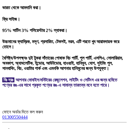
ভারত থেকে আমদানি করা।
ফ্রি সাইজ।
95% সাটিন 3% পলিয়েস্টার 2% ল্যাকরা।
উচ্চমানের ফ্যাব্রিক, মসৃণ, প্রসারিত, টেকসই, নরম, এটি পরতে খুব আরামদায়ক করে
তোলে।
বৈশিষ্ট্য/উপলক্ষ্যঃ দুই টুকরা সাঁতারের পোষাক বিচ পার্টি, পুল পার্টি, এসপিএ, সোলারিয়াম,
অবকাশ, অ্যাথলেটিক, ইন্ডোর, আউটডোর, হাওয়াই, হানিমুন, যোগ, সুইমিং পুল,
সানবাথিং, বিচ, ওয়াটার পার্ক এবং এমনকি আপনার হানিমুনের জন্য উপযুক্ত।
বিঃ দ্রঃ
আপনার মোবাইল/মনিটরের রেজুলেশন, লাইটিং ও সেটিংস এর জন্য ছবিতে
পণ্যের রঙ-এর সাথে প্রকৃত পণ্যের রঙ-এ সামান্য তারতম্য মনে হতে পারে।
ফোনে অর্ডার দিতে কল করুন
01300550444