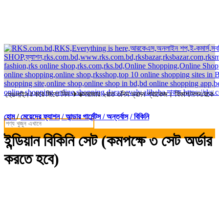
র্ডার করে জিতে নিন ✈কক্সবাজার ২রাত ৩দিন ভ্রমন প্যাকেজ। বিকাশ/নগদ/রকেট-এ সম
হেডলাইন
হোম
/
মেয়েদের ফ্যাশন
/ আন্ডার গার্মেন্টস / অন্তর্বাস
/ বিকিনি
ইন্ডিয়ান বিকিনি সেট (কমপক্ষে ৩ সেট অর্ডার
করতে হবে)