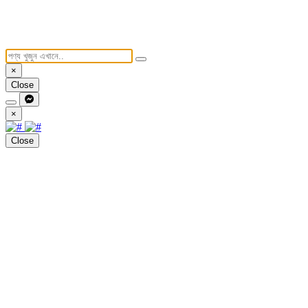
×
Close
×
Close