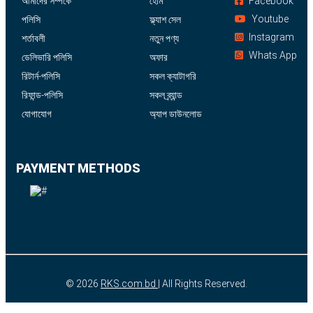
আমাদের সম্পর্কে
হোম
Facebook
Youtube
পলিসি
ফ্ল্যাশ সেল
Instagram
শর্তাবলী
নতুন পণ্য
Whats App
ডেলিভারি পলিসি
অফার
রিটার্ন-পলিসি
সকল ক্যাটাগরি
রিফান্ড-পলিসি
সকল ব্র্যান্ড
যোগাযোগ
অ্যাপ ডাউনলোড
PAYMENT METHODS
© 2026
RKS.com.bd
| All Rights Reserved.