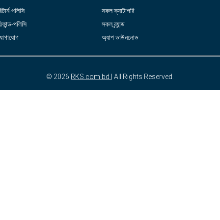
িটার্ন-পলিসি
সকল ক্যাটাগরি
িফান্ড-পলিসি
সকল ব্র্যান্ড
যোগাযোগ
অ্যাপ ডাউনলোড
© 2026
RKS.com.bd
| All Rights Reserved.