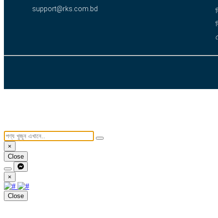
support@rks.com.bd
র
র
×
Close
×
Close