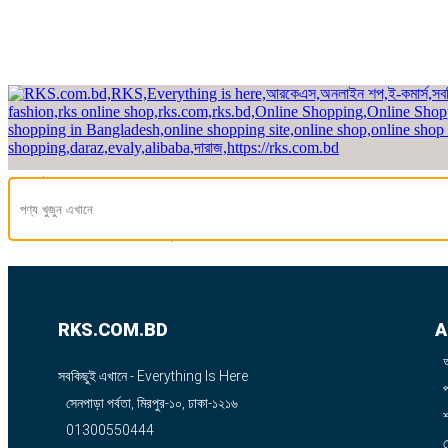
হেডলাইন
649
অফার পাওয়া গিয়েছে
RKS.COM.BD
A
সবকিছুই এখানে - Everything Is Here
সেনপাড়া পর্বতা, মিরপুর-১০, ঢাকা-১২১৬
শ
01300550444