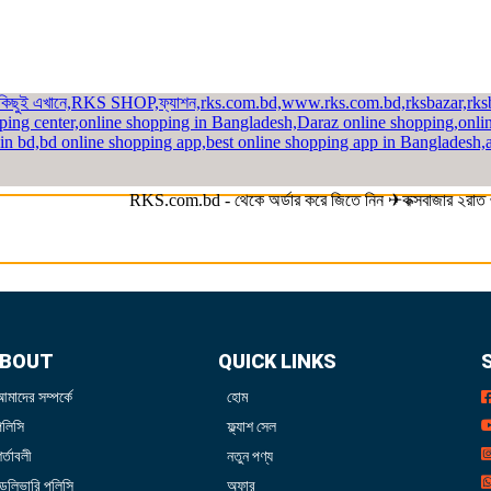
RKS.com.bd - থেকে অর্ডার করে জিতে নিন ✈কক্সবাজার ২রাত ৩দ
BOUT
QUICK LINKS
আমাদের সম্পর্কে
হোম
পলিসি
ফ্ল্যাশ সেল
র্তাবলী
নতুন পণ্য
ডেলিভারি পলিসি
অফার