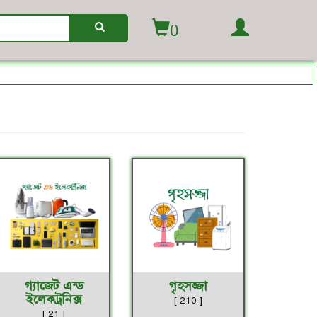
0
গ্যাজেট এন্ড
গৃহসজ্জা
ইলেকট্রনিক্স
[ 210 ]
[ 21 ]