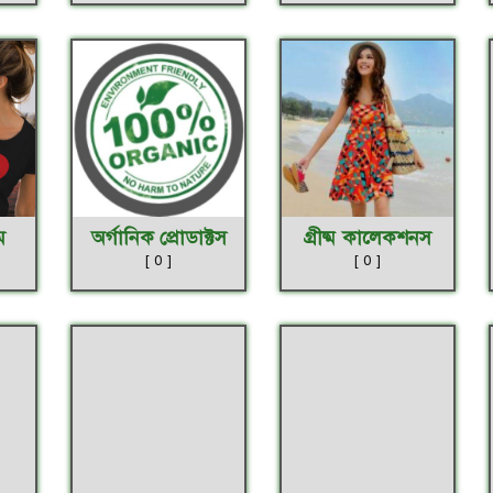
ম
অর্গানিক প্রোডাক্টস
গ্রীষ্ম কালেকশনস
[ 0 ]
[ 0 ]