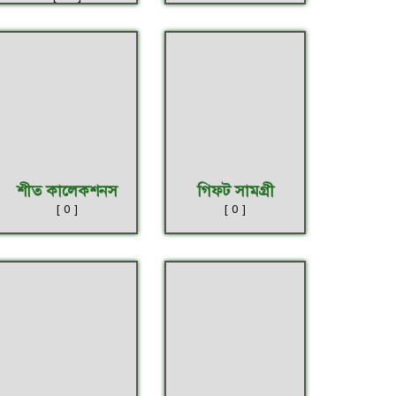
শীত কালেকশনস
গিফট সামগ্রী
[ 0 ]
[ 0 ]