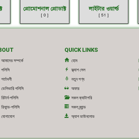
ট
প্রোমোশনাল প্রোডাক্ট
লাইটার ওয়ার্ল্ড
[ 0 ]
[ 51 ]
BOUT
QUICK LINKS
আমাদের সম্পর্কে
হোম
পলিসি
ফ্ল্যাশ সেল
শর্তাবলী
নতুন পণ্য
ডেলিভারি পলিসি
অফার
রিটার্ন-পলিসি
সকল ক্যাটাগরি
রিফান্ড-পলিসি
সকল ব্র্যান্ড
যোগাযোগ
অ্যাপ ডাউনলোড