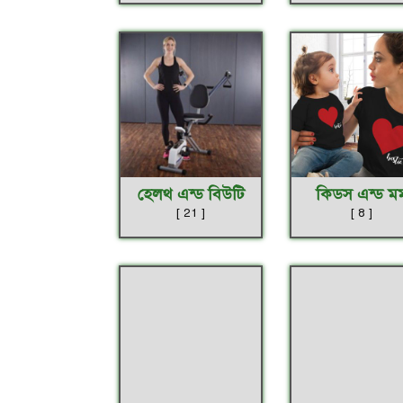
হেলথ এন্ড বিউটি
কিডস এন্ড ম
[ 21 ]
[ 8 ]