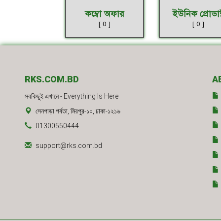
কম্বো অফার
ইউনিক প্রোডাক্
[ 0 ]
[ 0 ]
RKS.COM.BD
A
সবকিছুই এখানে - Everything Is Here
সেনপাড়া পর্বতা, মিরপুর-১০, ঢাকা-১২১৬
01300550444
support@rks.com.bd