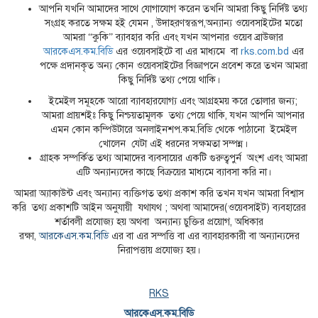
আপনি যখনি আমাদের সাথে যোগাযোগ করেন তখনি আমরা কিছু নির্দিষ্ট তথ্য
সংগ্রহ করতে সক্ষম হই যেমন , উদাহরণস্বরূপ,অন্যান্য ওয়েবসাইটের মতো
আমরা “কুকি” ব্যাবহার করি এবং যখন আপনার ওয়েব ব্রাউজার
আরকেএস.কম.বিডি
এর ওয়েবসাইটে বা এর মাধ্যমে বা
rks.com.bd
এর
পক্ষে প্রদানকৃত অন্য কোন ওয়েবসাইটের বিজ্ঞাপনে প্রবেশ করে তখন আমরা
কিছু নির্দিষ্ট তথ্য পেয়ে থাকি।
ইমেইল সমূহকে আরো ব্যাবহারযোগ্য এবং আগ্রহময় করে তোলার জন্য;
আমরা প্রায়শইঃ কিছু নিশ্চয়তামূলক তথ্য পেয়ে থাকি, যখন আপনি আপনার
এমন কোন কম্পিউটারে অনলাইনশপ.কম.বিডি থেকে পাঠানো ইমেইল
খোলেন যেটা এই ধরনের সক্ষমতা সম্পন্ন।
গ্রাহক সম্পর্কিত তথ্য আমাদের ব্যবসায়ের একটি গুরুত্বপুর্ন অংশ এবং আমরা
এটি অন্যান্যদের কাছে বিক্রয়ের মাধ্যমে ব্যাবসা করি না।
আমরা অ্যাকাউন্ট এবং অন্যান্য ব্যক্তিগত তথ্য প্রকাশ করি তখন যখন আমরা বিশ্বাস
করি তথ্য প্রকাশটি আইন অনুযায়ী যথাযথ ; অথবা আমাদের(ওয়েবসাইট) ব্যবহারের
শর্তাবলী প্রযোজ্য হয় অথবা অন্যান্য চুক্তির প্রয়োগ, অধিকার
রক্ষা,
আরকেএস.কম.বিডি
এর বা এর সম্পত্তি বা এর ব্যাবহারকারী বা অন্যান্যদের
নিরাপত্তায় প্রযোজ্য হয়।
RKS
আরকেএস.কম.বিডি