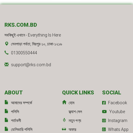
RKS.COM.BD
সবকিছুই এখানে - Everything Is Here
সেনপাড়া পর্বতা, মিরপুর-১০, ঢাকা-১২১৬
01300550444
support@rks.com.bd
ABOUT
QUICK LINKS
SOCIAL
আমাদের সম্পর্কে
হোম
Facebook
পলিসি
ফ্ল্যাশ সেল
Youtube
শর্তাবলী
নতুন পণ্য
Instagram
ডেলিভারি পলিসি
অফার
Whats App