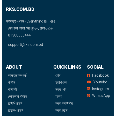
RKS.COM.BD
সবকিছুই এখানে - Everything Is Here
সেনপাড়া পর্বতা, মিরপুর-১০, ঢাকা-১২১৬
01300550444
support@rks.com.bd
ABOUT
QUICK LINKS
SOCIAL
আমাদের সম্পর্কে
হোম
Facebook
Youtube
পলিসি
ফ্ল্যাশ সেল
Instagram
শর্তাবলী
নতুন পণ্য
Whats App
ডেলিভারি পলিসি
অফার
রিটার্ন-পলিসি
সকল ক্যাটাগরি
রিফান্ড-পলিসি
সকল ব্র্যান্ড