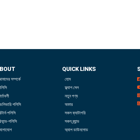
BOUT
QUICK LINKS
আমাদের সম্পর্কে
হোম
পলিসি
ফ্ল্যাশ সেল
র্তাবলী
নতুন পণ্য
ডেলিভারি পলিসি
অফার
িটার্ন-পলিসি
সকল ক্যাটাগরি
িফান্ড-পলিসি
সকল ব্র্যান্ড
যোগাযোগ
অ্যাপ ডাউনলোড