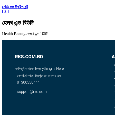
মেডিকেল ইকুইপমেন্ট
[ 3 ]
হেলথ এন্ড বিউটি
Health Beauty-হেলথ এন্ড বিউটি
RKS.COM.BD
A
সবকিছুই এখানে - Everything Is Here
সেনপাড়া পর্বতা, মিরপুর-১০, ঢাকা-১২১৬
শ
01300550444
support@rks.com.bd
র
র