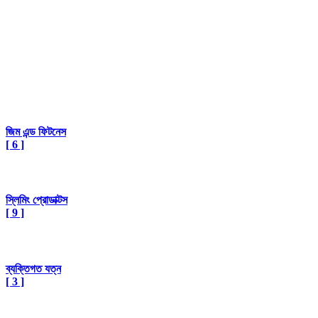
জিম এন্ড ফিটনেস
[ 6 ]
স্লিমিং প্রোডাক্টস
[ 9 ]
ব্যক্তিগত যত্ন
[ 3 ]