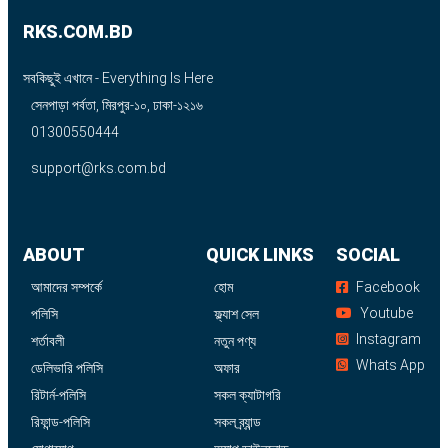
RKS.COM.BD
সবকিছুই এখানে - Everything Is Here
সেনপাড়া পর্বতা, মিরপুর-১০, ঢাকা-১২১৬
01300550444
support@rks.com.bd
ABOUT
QUICK LINKS
SOCIAL
আমাদের সম্পর্কে
হোম
Facebook
Youtube
পলিসি
ফ্ল্যাশ সেল
Instagram
শর্তাবলী
নতুন পণ্য
Whats App
ডেলিভারি পলিসি
অফার
রিটার্ন-পলিসি
সকল ক্যাটাগরি
রিফান্ড-পলিসি
সকল ব্র্যান্ড