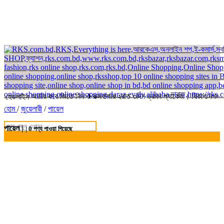
 থেকে অর্ডার করে জিতে নিন ✈কক্সবাজার ২রাত ৩দিন ভ্রমন প্যাকেজ। বিকাশ/নগদ/রকে
হেডলাইন
হোম
/
জুয়েলারী
/
পায়েল
পায়েল |
|
0
পণ্য পাওয়া গিয়েছে