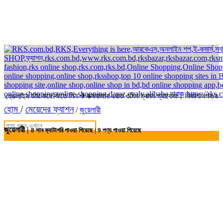
কে অর্ডার করে জিতে নিন ✈কক্সবাজার ২রাত ৩দিন ভ্রমন প্যাকেজ। বিকাশ/নগদ/রকেট-
হেডলাইন
হোম
/
মেয়েদের ফ্যাশন
/
জুয়েলারী
জুয়েলারী |
8
সাব ক্যাটাগরি পাওয়া গিয়েছে |
9
পণ্য পাওয়া গিয়েছে