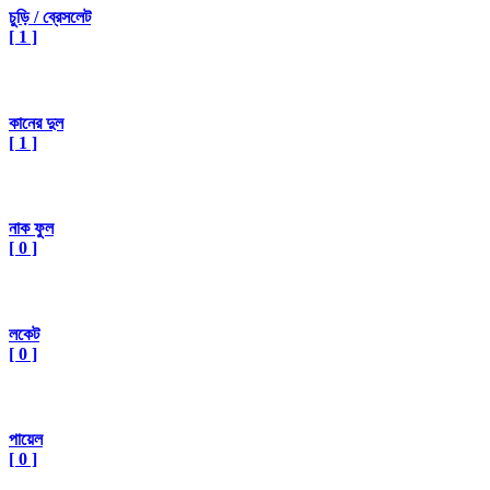
চুড়ি / ব্রেসলেট
[ 1 ]
কানের দুল
[ 1 ]
নাক ফুল
[ 0 ]
লকেট
[ 0 ]
পায়েল
[ 0 ]