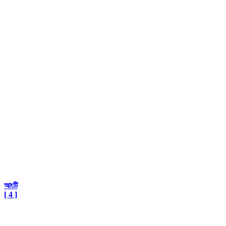
আংটি
[ 4 ]