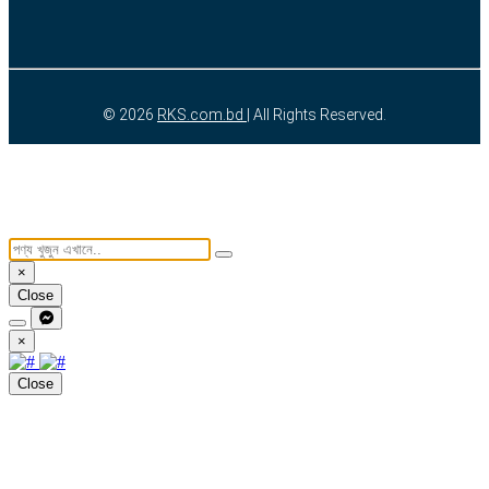
© 2026
RKS.com.bd
| All Rights Reserved.
×
Close
×
Close