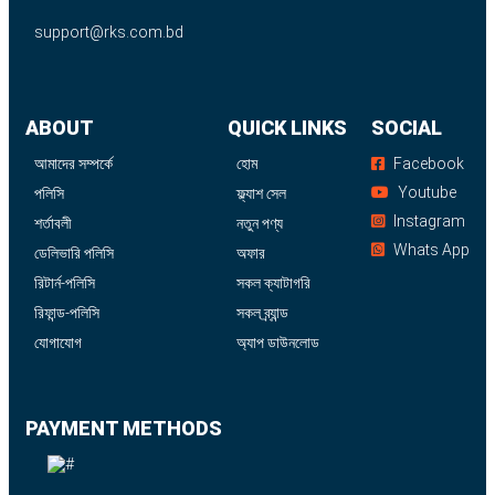
support@rks.com.bd
ABOUT
QUICK LINKS
SOCIAL
আমাদের সম্পর্কে
হোম
Facebook
Youtube
পলিসি
ফ্ল্যাশ সেল
Instagram
শর্তাবলী
নতুন পণ্য
Whats App
ডেলিভারি পলিসি
অফার
রিটার্ন-পলিসি
সকল ক্যাটাগরি
রিফান্ড-পলিসি
সকল ব্র্যান্ড
যোগাযোগ
অ্যাপ ডাউনলোড
PAYMENT METHODS