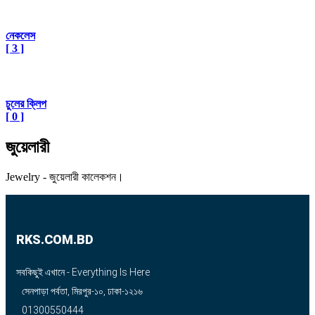
নেকলেস
[ 3 ]
চুলের ক্লিপ
[ 0 ]
জুয়েলারী
Jewelry - জুয়েলারী কালেকশন।
RKS.COM.BD
সবকিছুই এখানে - Everything Is Here
সেনপাড়া পর্বতা, মিরপুর-১০, ঢাকা-১২১৬
01300550444