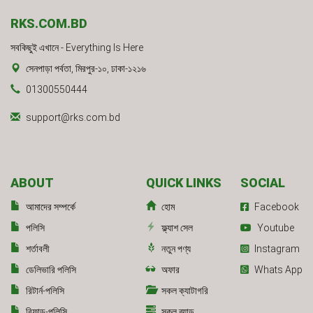
RKS.COM.BD
সবকিছুই এখানে - Everything Is Here
সেনপাড়া পর্বতা, মিরপুর-১০, ঢাকা-১২১৬
01300550444
support@rks.com.bd
ABOUT
QUICK LINKS
SOCIAL
আমাদের সম্পর্কে
হোম
Facebook
পলিসি
ফ্ল্যাশ সেল
Youtube
শর্তাবলী
নতুন পণ্য
Instagram
ডেলিভারি পলিসি
অফার
Whats App
রিটার্ন-পলিসি
সকল ক্যাটাগরি
রিফান্ড-পলিসি
সকল ব্র্যান্ড