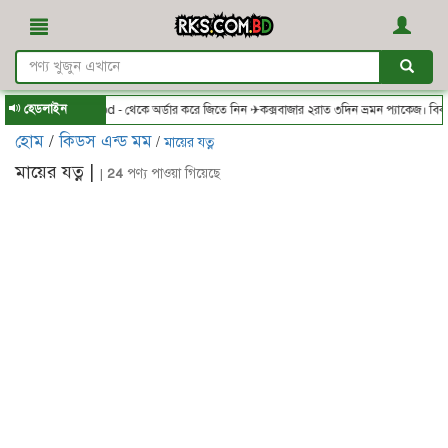
হেডলাইন
RKS.com.bd - থেকে অর্ডার করে জিতে নিন ✈কক্সবাজার ২রাত ৩দিন ভ্রমন প্যাকেজ। বিকা
হোম
/
কিডস এন্ড মম
/
মায়ের যত্ন
মায়ের যত্ন |
|
24
পণ্য পাওয়া গিয়েছে