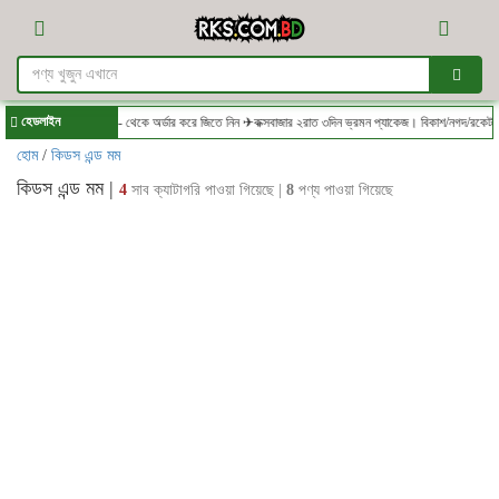
হেডলাইন
RKS.com.bd - থেকে অর্ডার করে জিতে নিন ✈কক্সবাজার ২রাত ৩দিন ভ্রমন প্যাকেজ। বিকাশ/নগদ/রকেট-এ স
হোম
/
কিডস এন্ড মম
কিডস এন্ড মম |
4
সাব ক্যাটাগরি পাওয়া গিয়েছে |
8
পণ্য পাওয়া গিয়েছে