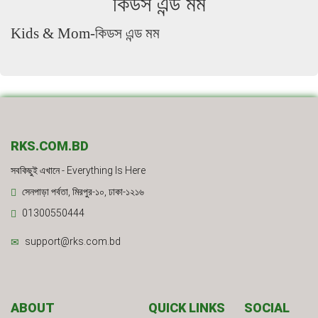
কিডস এন্ড মম
Kids & Mom-কিডস এন্ড মম
RKS.COM.BD
সবকিছুই এখানে - Everything Is Here
সেনপাড়া পর্বতা, মিরপুর-১০, ঢাকা-১২১৬
01300550444
support@rks.com.bd
ABOUT
QUICK LINKS
SOCIAL