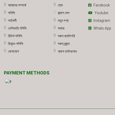
আমাদের সম্পর্কে
হোম
Facebook
পলিসি
ফ্ল্যাশ সেল
Youtube
শর্তাবলী
নতুন পণ্য
Instagram
ডেলিভারি পলিসি
অফার
Whats App
রিটার্ন-পলিসি
সকল ক্যাটাগরি
রিফান্ড-পলিসি
সকল ব্র্যান্ড
যোগাযোগ
অ্যাপ ডাউনলোড
PAYMENT METHODS