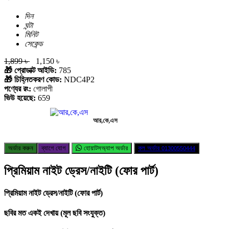
দিন
ঘন্টা
মিনিট
সেকেন্ড
1,899 ৳
1,150 ৳
🎁 প্রোডাক্ট আইডি:
785
🎁 চিহ্নিতকরণ কোড:
NDC4P2
পণ্যের রং:
গোলাপী
ভিউ হয়েছে:
659
আর,কে,এস
অর্ডার করুন
ব্যাগে যোগ
হোয়াটসঅ্যাপ অর্ডার
কল অর্ডার
01300550444
প্রিমিয়াম নাইট ড্রেস/নাইটি (ফোর পার্ট)
প্রিমিয়াম নাইট ড্রেস/নাইটি (ফোর পার্ট)
ছবির মত একই দেখায় (মূল ছবি সংযুক্ত)