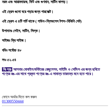
নরম এবং আরামদায়ক, ফিট এবং গুণমান, সাটিন কাপড়।
এই ড্রেস গুলো ঘরে পড়ার জন্য পারফেক্ট।
এই ড্রেস এ ৪টি পার্ট থাকে ( গাউন+স্লিভলেস টপস+বিকিনি সেট)
উপাদানঃ লেইস, সাটিন, সিল্ক।
সাইজঃ ফ্রি সাইজ।
বডিঃ সর্বোচ্চ ৪৮
লংঃ ৫২-৫৪
বিঃ দ্রঃ
আপনার মোবাইল/মনিটরের রেজুলেশন, লাইটিং ও সেটিংস এর জন্য ছবিতে
পণ্যের রঙ-এর সাথে প্রকৃত পণ্যের রঙ-এ সামান্য তারতম্য মনে হতে পারে।
ফোনে অর্ডার দিতে কল করুন
01300550444