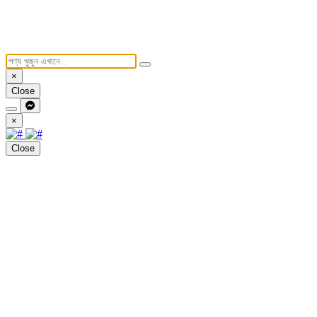
×
Close
×
Close