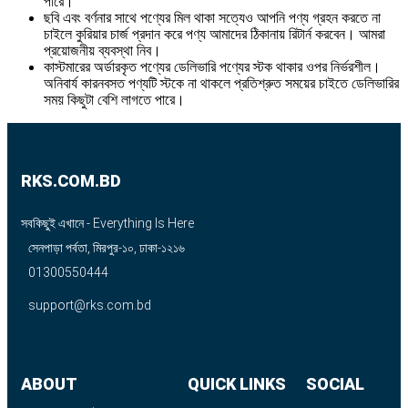
পারে।
ছবি এবং বর্ণনার সাথে পণ্যের মিল থাকা সত্যেও আপনি পণ্য গ্রহন করতে না
চাইলে কুরিয়ার চার্জ প্রদান করে পণ্য আমাদের ঠিকানায় রিটার্ন করবেন। আমরা
প্রয়োজনীয় ব্যবস্থা নিব।
কাস্টমারের অর্ডারকৃত পণ্যের ডেলিভারি পণ্যের স্টক থাকার ওপর নির্ভরশীল।
অনিবার্য কারনবসত পণ্যটি স্টকে না থাকলে প্রতিশ্রুত সময়ের চাইতে ডেলিভারির
সময় কিছুটা বেশি লাগতে পারে।
RKS.COM.BD
সবকিছুই এখানে - Everything Is Here
সেনপাড়া পর্বতা, মিরপুর-১০, ঢাকা-১২১৬
01300550444
support@rks.com.bd
ABOUT
QUICK LINKS
SOCIAL