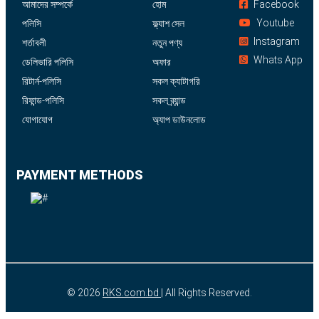
আমাদের সম্পর্কে
হোম
Facebook
Youtube
পলিসি
ফ্ল্যাশ সেল
Instagram
শর্তাবলী
নতুন পণ্য
Whats App
ডেলিভারি পলিসি
অফার
রিটার্ন-পলিসি
সকল ক্যাটাগরি
রিফান্ড-পলিসি
সকল ব্র্যান্ড
যোগাযোগ
অ্যাপ ডাউনলোড
PAYMENT METHODS
© 2026
RKS.com.bd
| All Rights Reserved.