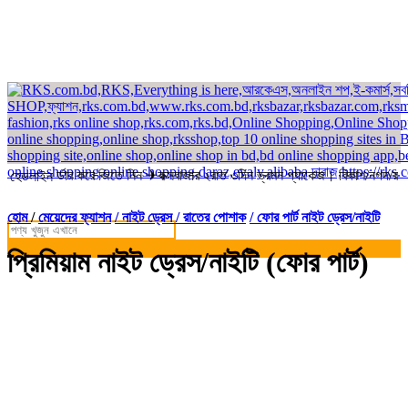
ে অর্ডার করে জিতে নিন ✈কক্সবাজার ২রাত ৩দিন ভ্রমন প্যাকেজ। বিকাশ/নগদ/রকেট-এ 
হেডলাইন
হোম
/
মেয়েদের ফ্যাশন
/ নাইট ড্রেস / রাতের পোশাক
/ ফোর পার্ট নাইট ড্রেস/নাইটি
প্রিমিয়াম নাইট ড্রেস/নাইটি (ফোর পার্ট)