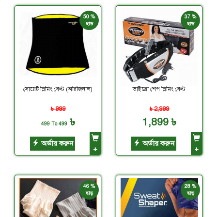
50 %
37 %
ছাড়
ছাড়
সোয়েট স্লিমিং বেল্ট (অরিজিনাল)
ভাইব্রো শেপ স্লিমিং বেল্ট
৳ 999
৳ 2,999
৳
1,899 ৳
499 To 499
অর্ডার করুন
অর্ডার করুন
+
+
46 %
28 %
ছাড়
ছাড়