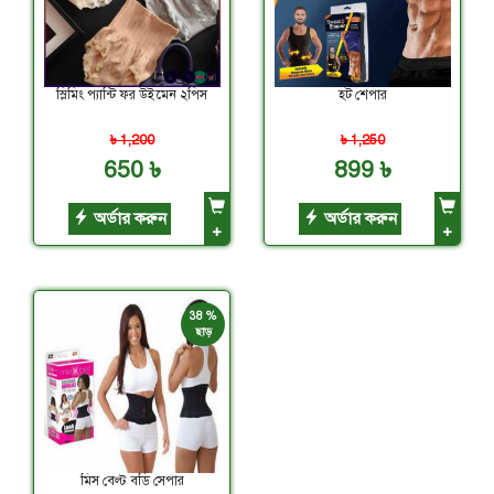
স্লিমিং প্যান্টি ফর উইমেন ২পিস
হট শেপার
৳ 1,200
৳ 1,250
650 ৳
899 ৳
অর্ডার করুন
অর্ডার করুন
+
+
38 %
ছাড়
মিস বেল্ট বডি সেপার