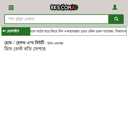
হেডলাইন
.com.bd - থেকে অর্ডার করে জিতে নিন ✈কক্সবাজার ২রাত ৩দিন ভ্রমন প্যাকেজ। বিকাশ/নগদ/রকেট
/
হোম
হেলথ এন্ড বিউটি
/ স্লিমিং প্রোডাক্টস
মিস বেল্ট বডি সেপার