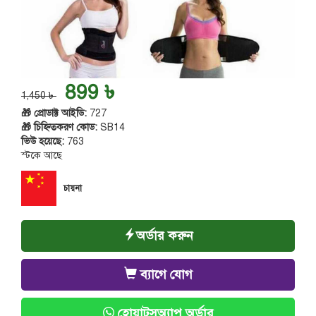
899 ৳
1,450 ৳
🎁 প্রোডাক্ট আইডি:
727
🎁 চিহ্নিতকরণ কোড:
SB14
ভিউ হয়েছে:
763
স্টকে আছে
চায়না
অর্ডার করুন
ব্যাগে যোগ
হোয়াটসঅ্যাপ অর্ডার