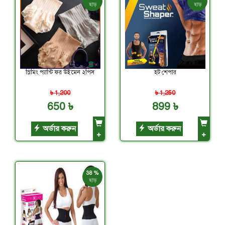
ছাড়
ছাড়
স্লিমিং প্যান্টি ফর উইমেন ২পিস
হট শেপার
৳ 1,200
৳ 1,250
650 ৳
899 ৳
অর্ডার করুন
অর্ডার করুন
+
+
38 %
ছাড়