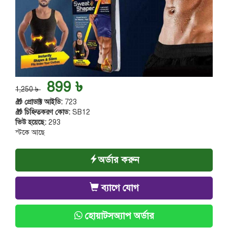
899 ৳
1,250 ৳
🎁 প্রোডাক্ট আইডি:
723
🎁 চিহ্নিতকরণ কোড:
SB12
ভিউ হয়েছে:
293
স্টকে আছে
অর্ডার করুন
ব্যাগে যোগ
হোয়াটসঅ্যাপ অর্ডার