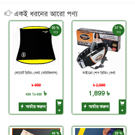
একই ধরনের আরো পণ্য
50 %
37 %
ছাড়
ছাড়
সোয়েট স্লিমিং বেল্ট (অরিজিনাল)
ভাইব্রো শেপ স্লিমিং বেল্ট
৳ 999
৳ 2,999
৳
1,899 ৳
499 To 499
অর্ডার করুন
অর্ডার করুন
+
+
46 %
28 %