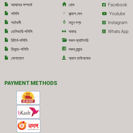
আমাদের সম্পর্কে
হোম
Facebook
পলিসি
ফ্ল্যাশ সেল
Youtube
শর্তাবলী
নতুন পণ্য
Instagram
ডেলিভারি পলিসি
অফার
Whats App
রিটার্ন-পলিসি
সকল ক্যাটাগরি
রিফান্ড-পলিসি
সকল ব্র্যান্ড
যোগাযোগ
অ্যাপ ডাউনলোড
PAYMENT METHODS