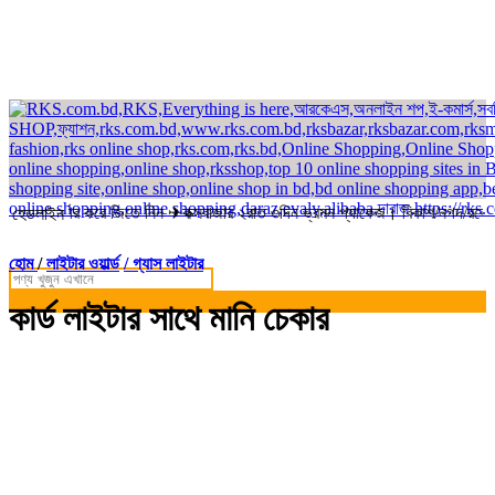
অর্ডার করে জিতে নিন ✈কক্সবাজার ২রাত ৩দিন ভ্রমন প্যাকেজ। বিকাশ/নগদ/রকেট-এ স
হেডলাইন
হোম
/
লাইটার ওয়ার্ল্ড
/ গ্যাস লাইটার
কার্ড লাইটার সাথে মানি চেকার