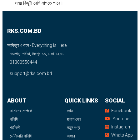
সময় কিছুটা বেশি লাগতে পারে।
RKS.COM.BD
সবকিছুই এখানে - Everything Is Here
সেনপাড়া পর্বতা, মিরপুর-১০, ঢাকা-১২১৬
01300550444
support@rks.com.bd
ABOUT
QUICK LINKS
SOCIAL
আমাদের সম্পর্কে
হোম
Facebook
Youtube
পলিসি
ফ্ল্যাশ সেল
Instagram
শর্তাবলী
নতুন পণ্য
Whats App
ডেলিভারি পলিসি
অফার