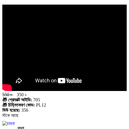
550 ৳
350 ৳
🎁 প্রোডাক্ট আইডি:
705
🎁 চিহ্নিতকরণ কোড:
PL12
ভিউ হয়েছে:
356
স্টকে আছে
চায়না