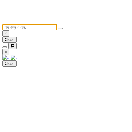
×
Close
×
Close