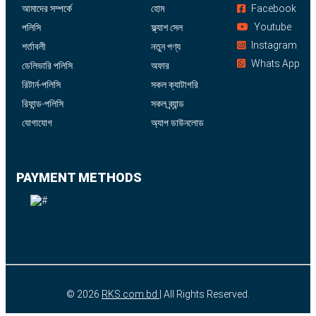
আমাদের সম্পর্কে
হোম
Facebook
Youtube
পলিসি
ফ্ল্যাশ সেল
Instagram
শর্তাবলী
নতুন পণ্য
Whats App
ডেলিভারি পলিসি
অফার
রিটার্ন-পলিসি
সকল ক্যাটাগরি
রিফান্ড-পলিসি
সকল ব্র্যান্ড
যোগাযোগ
অ্যাপ ডাউনলোড
PAYMENT METHODS
© 2026
RKS.com.bd
| All Rights Reserved.