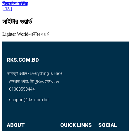
রিচার্জেবল লাইটার
[ 15 ]
লাইটার ওয়ার্ল্ড
Lighter World-লাইটার ওয়ার্ল্ড।
RKS.COM.BD
সবকিছুই এখানে - Everything Is Here
সেনপাড়া পর্বতা, মিরপুর-১০, ঢাকা-১২১৬
01300550444
support@rks.com.bd
ABOUT
QUICK LINKS
SOCIAL