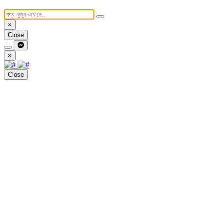
×
Close
×
Close