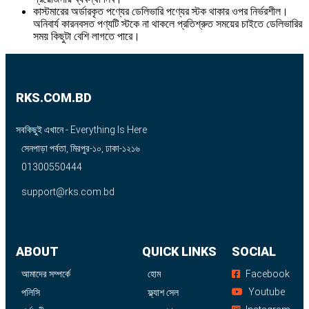
কাস্টমারের অর্ডারকৃত পণ্যের ডেলিভারি পণ্যের স্টক থাকার ওপর নির্ভরশীল।
অনিবার্য কারনবসত পণ্যটি স্টকে না থাকলে প্রতিশ্রুত সময়ের চাইতে ডেলিভারির
সময় কিছুটা বেশি লাগতে পারে।
RKS.COM.BD
সবকিছুই এখানে - Everything Is Here
সেনপাড়া পর্বতা, মিরপুর-১০, ঢাকা-১২১৬
01300550444
support@rks.com.bd
ABOUT
QUICK LINKS
SOCIAL
আমাদের সম্পর্কে
হোম
Facebook
Youtube
পলিসি
ফ্ল্যাশ সেল