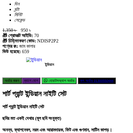
দিন
ঘন্টা
মিনিট
সেকেন্ড
1,350 ৳
950 ৳
🎁 প্রোডাক্ট আইডি:
70
🎁 চিহ্নিতকরণ কোড:
NDISP2P2
পণ্যের রং:
জাম কালার
ভিউ হয়েছে:
659
ইন্ডিয়ান
অর্ডার করুন
ব্যাগে যোগ
হোয়াটসঅ্যাপ অর্ডার
কল অর্ডার
01300550444
শার্ট প্যান্ট ইন্ডিয়ান নাইটি সেট
শার্ট প্যান্ট ইন্ডিয়ান নাইটি সেট
ছবির মত একই দেখায় (মূল ছবি সংযুক্ত)
অনন্য, ফ্যাশনেবল, নরম এবং আরামদায়ক, ফিট এবং গুণমান, সাটিন কাপড়।