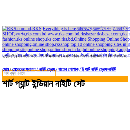
 অর্ডার করে জিতে নিন ✈কক্সবাজার ২রাত ৩দিন ভ্রমন প্যাকেজ। বিকাশ/নগদ/রকেট-এ স
হেডলাইন
হোম
/
মেয়েদের ফ্যাশন
/ নাইট ড্রেস / রাতের পোশাক
/ টু পার্ট নাইট ড্রেস/নাইটি
শার্ট প্যান্ট ইন্ডিয়ান নাইটি সেট