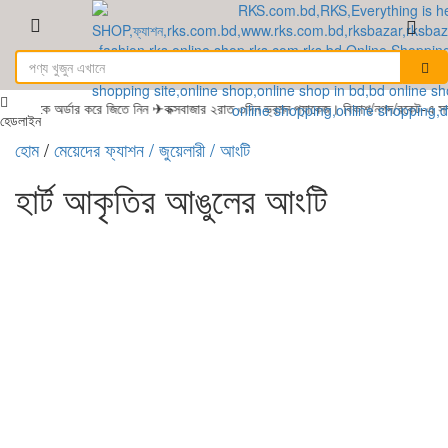
েকে অর্ডার করে জিতে নিন ✈কক্সবাজার ২রাত ৩দিন ভ্রমন প্যাকেজ। বিকাশ/নগদ/রকেট-এ সম্প
হেডলাইন
হোম
/
মেয়েদের ফ্যাশন
/ জুয়েলারী
/ আংটি
হার্ট আকৃতির আঙুলের আংটি