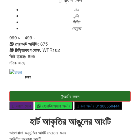
দিন
ঘন্টা
মিনিট
সেকেন্ড
999 ৳
499 ৳
🎁 প্রোডাক্ট আইডি:
675
🎁 চিহ্নিতকরণ কোড:
WFR102
ভিউ হয়েছে:
695
স্টকে আছে
চায়না
অর্ডার করুন
ব্যাগে যোগ
হোয়াটসঅ্যাপ অর্ডার
কল অর্ডার
01300550444
হার্ট আকৃতির আঙুলের আংটি
ভালোবাসা অনুভূতির আংটি মেয়েদের জন্য
আইটেম প্রকারঃ আংটি