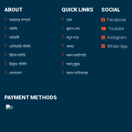
ABOUT
QUICK LINKS
SOCIAL
আমাদের সম্পর্কে
হোম
Facebook
পলিসি
ফ্ল্যাশ সেল
Youtube
শর্তাবলী
নতুন পণ্য
Instagram
ডেলিভারি পলিসি
অফার
Whats App
রিটার্ন-পলিসি
সকল ক্যাটাগরি
রিফান্ড-পলিসি
সকল ব্র্যান্ড
যোগাযোগ
অ্যাপ ডাউনলোড
PAYMENT METHODS