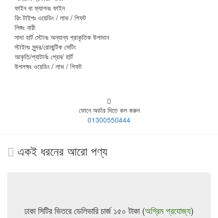
ফাইন বা ফ্যাশনঃ ফাইন
রিং টাইপঃ ওয়েডিং / লাভ / গিফট
লিঙ্গঃ নারী
সাদা হার্ট স্টোনঃ অন্যান্য প্রাকৃতিক উপাদান
স্টাইলঃ সুন্দর/রোমান্টিক সেটিং
আকৃতি/প্যাটার্নঃ প্রেম/ হার্ট
উপলক্ষঃ ওয়েডিং / লাভ / গিফট
ফোনে অর্ডার দিতে কল করুন
01300550444
একই ধরনের আরো পণ্য
ঢাকা সিটির ভিতরে ডেলিভারি চার্জ ১৫০ টাকা (
অগ্রিম প্রযোজ্য
)