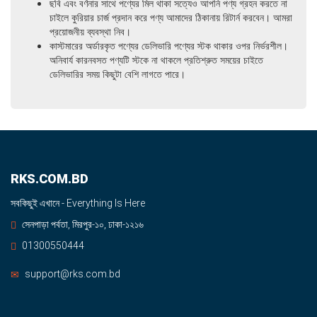
ছবি এবং বর্ণনার সাথে পণ্যের মিল থাকা সত্যেও আপনি পণ্য গ্রহন করতে না
চাইলে কুরিয়ার চার্জ প্রদান করে পণ্য আমাদের ঠিকানায় রিটার্ন করবেন। আমরা
প্রয়োজনীয় ব্যবস্থা নিব।
কাস্টমারের অর্ডারকৃত পণ্যের ডেলিভারি পণ্যের স্টক থাকার ওপর নির্ভরশীল।
অনিবার্য কারনবসত পণ্যটি স্টকে না থাকলে প্রতিশ্রুত সময়ের চাইতে
ডেলিভারির সময় কিছুটা বেশি লাগতে পারে।
RKS.COM.BD
সবকিছুই এখানে - Everything Is Here
সেনপাড়া পর্বতা, মিরপুর-১০, ঢাকা-১২১৬
01300550444
support@rks.com.bd