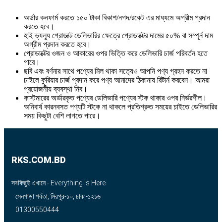
অর্ডার কনফার্ম করতে ১৫০ টাকা বিকাশ/নগদ/রকেট এর মাধ্যমে অগ্রীম প্রদান
করতে হবে।
হাই ভ্যল্যু প্রোডাক্ট ডেলিভারির ক্ষেত্রে প্রোডাক্টের দামের ৫০% বা সম্পূর্ন দাম
অগ্রীম প্রদান করতে হবে।
প্রোডাক্টের ওজন ও আকারের ওপর ভিত্তি করে ডেলিভারি চার্জ পরিবর্তন হতে
পারে।
ছবি এবং বর্ণনার সাথে পণ্যের মিল থাকা সত্যেও আপনি পণ্য গ্রহন করতে না
চাইলে কুরিয়ার চার্জ প্রদান করে পণ্য আমাদের ঠিকানায় রিটার্ন করবেন। আমরা
প্রয়োজনীয় ব্যবস্থা নিব।
কাস্টমারের অর্ডারকৃত পণ্যের ডেলিভারি পণ্যের স্টক থাকার ওপর নির্ভরশীল।
অনিবার্য কারনবসত পণ্যটি স্টকে না থাকলে প্রতিশ্রুত সময়ের চাইতে ডেলিভারির
সময় কিছুটা বেশি লাগতে পারে।
RKS.COM.BD
সবকিছুই এখানে - Everything Is Here
সেনপাড়া পর্বতা, মিরপুর-১০, ঢাকা-১২১৬
01300550444