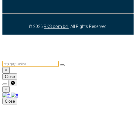
© 2026
RKS.com.bd
| All Rights Reserved.
×
Close
×
Close