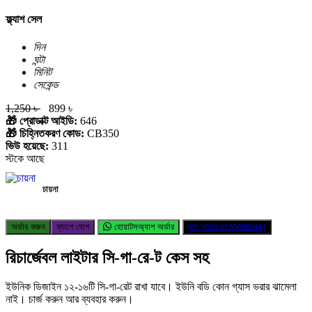
ফ্ল্যাশ সেল
দিন
ঘন্টা
মিনিট
সেকেন্ড
1,250 ৳
899 ৳
🎁 প্রোডাক্ট আইডি:
646
🎁 চিহ্নিতকরণ কোড:
CB350
ভিউ হয়েছে:
311
স্টকে আছে
চায়না
অর্ডার করুন
ব্যাগে যোগ
হোয়াটসঅ্যাপ অর্ডার
কল অর্ডার
01300550444
রিচার্জেবল লাইটার সি-গা-রে-ট কেস সহ
ইউনিক ডিজাইন ১২-১৬টি সি-গা-রেট রাখা যাবে। ইউনি বডি কোন গ্যাস ভরার ঝামেলা
নাই। চার্জ করুন আর ব্যবহার করুন।