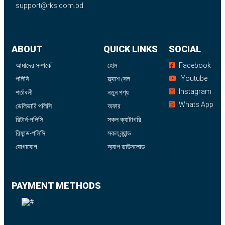
support@rks.com.bd
ABOUT
QUICK LINKS
SOCIAL
আমাদের সম্পর্কে
হোম
Facebook
Youtube
পলিসি
ফ্ল্যাশ সেল
Instagram
শর্তাবলী
নতুন পণ্য
Whats App
ডেলিভারি পলিসি
অফার
রিটার্ন-পলিসি
সকল ক্যাটাগরি
রিফান্ড-পলিসি
সকল ব্র্যান্ড
যোগাযোগ
অ্যাপ ডাউনলোড
PAYMENT METHODS