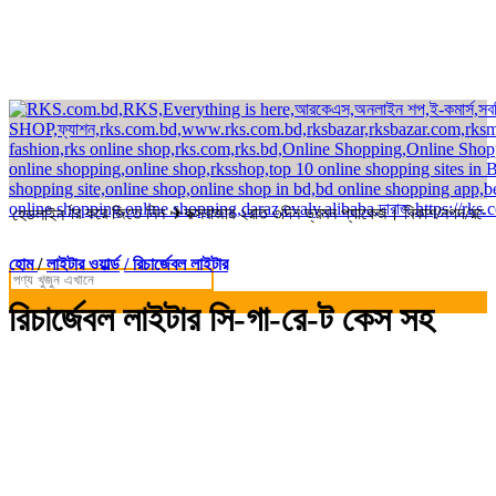
 অর্ডার করে জিতে নিন ✈কক্সবাজার ২রাত ৩দিন ভ্রমন প্যাকেজ। বিকাশ/নগদ/রকেট-এ স
হেডলাইন
হোম
/
লাইটার ওয়ার্ল্ড
/ রিচার্জেবল লাইটার
রিচার্জেবল লাইটার সি-গা-রে-ট কেস সহ