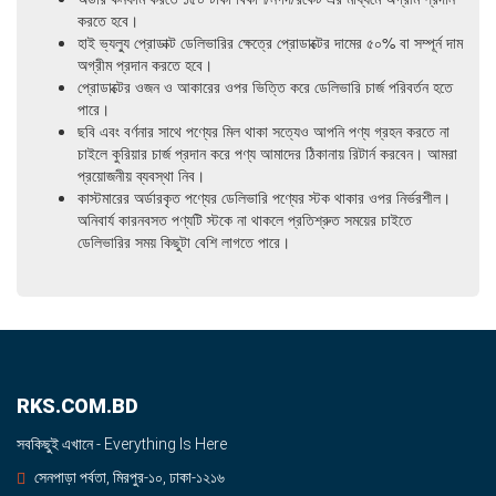
করতে হবে।
হাই ভ্যল্যু প্রোডাক্ট ডেলিভারির ক্ষেত্রে প্রোডাক্টের দামের ৫০% বা সম্পূর্ন দাম
অগ্রীম প্রদান করতে হবে।
প্রোডাক্টের ওজন ও আকারের ওপর ভিত্তি করে ডেলিভারি চার্জ পরিবর্তন হতে
পারে।
ছবি এবং বর্ণনার সাথে পণ্যের মিল থাকা সত্যেও আপনি পণ্য গ্রহন করতে না
চাইলে কুরিয়ার চার্জ প্রদান করে পণ্য আমাদের ঠিকানায় রিটার্ন করবেন। আমরা
প্রয়োজনীয় ব্যবস্থা নিব।
কাস্টমারের অর্ডারকৃত পণ্যের ডেলিভারি পণ্যের স্টক থাকার ওপর নির্ভরশীল।
অনিবার্য কারনবসত পণ্যটি স্টকে না থাকলে প্রতিশ্রুত সময়ের চাইতে
ডেলিভারির সময় কিছুটা বেশি লাগতে পারে।
RKS.COM.BD
সবকিছুই এখানে - Everything Is Here
সেনপাড়া পর্বতা, মিরপুর-১০, ঢাকা-১২১৬