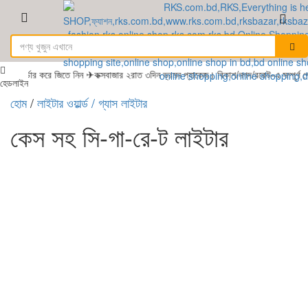
র্ডার করে জিতে নিন ✈কক্সবাজার ২রাত ৩দিন ভ্রমন প্যাকেজ। বিকাশ/নগদ/রকেট-এ সম্পূর্ণ 
হেডলাইন
হোম
/
লাইটার ওয়ার্ল্ড
/ গ্যাস লাইটার
কেস সহ সি-গা-রে-ট লাইটার