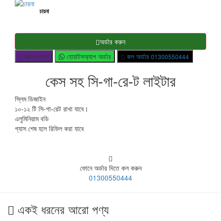
চায়না
অর্ডার করুন
ব্যাগে যোগ
হোয়াটসঅ্যাপ অর্ডার
কল অর্ডার
01300550444
কেস সহ সি-গা-রে-ট লাইটার
স্লিম ডিজাইন
১০-১২ টি সি-গা-রেট রাখা যাবে।
এলুমিনিয়াম বডি
গ্যাস শেষ হলে রিফিল করা যাবে
ফোনে অর্ডার দিতে কল করুন
01300550444
একই ধরনের আরো পণ্য