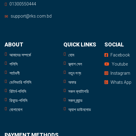
01300550444
support@rks.com.bd
ABOUT
QUICK LINKS
SOCIAL
আমাদের সম্পর্কে
হোম
Facebook
পলিসি
ফ্ল্যাশ সেল
Youtube
শর্তাবলী
নতুন পণ্য
Instagram
ডেলিভারি পলিসি
অফার
Whats App
রিটার্ন-পলিসি
সকল ক্যাটাগরি
রিফান্ড-পলিসি
সকল ব্র্যান্ড
যোগাযোগ
অ্যাপ ডাউনলোড
PAYMENT METHODS