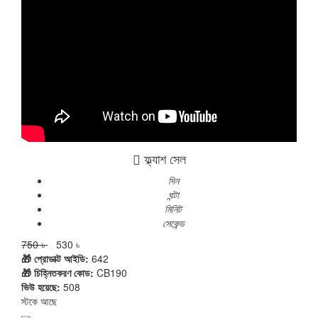
ফ্ল্যাশ সেল
দিন
ঘন্টা
মিনিট
সেকেন্ড
750 ৳
530 ৳
🎁 প্রোডাক্ট আইডি:
642
🎁 চিহ্নিতকরণ কোড:
CB190
ভিউ হয়েছে:
508
স্টকে আছে