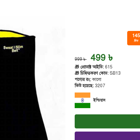
145
দিন
499 ৳
999 ৳
🎁 প্রোডাক্ট আইডি:
615
🎁 চিহ্নিতকরণ কোড:
SB13
পণ্যের রং:
কালো
ভিউ হয়েছে:
3207
ইন্ডিয়ান