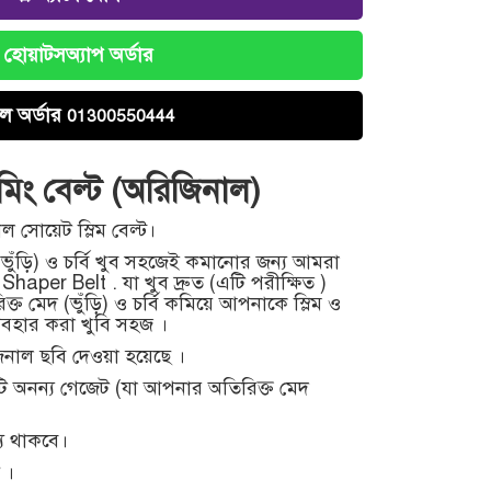
হোয়াটসঅ্যাপ অর্ডার
ল অর্ডার
01300550444
িমিং বেল্ট (অরিজিনাল)
সোয়েট স্লিম বেল্ট।
ভুঁড়ি) ও চর্বি খুব সহজেই কমানোর জন্য আমরা
aper Belt . যা খুব দ্রুত (এটি পরীক্ষিত )
্ত মেদ (ভুঁড়ি) ও চর্বি কমিয়ে আপনাকে স্লিম ও
যবহার করা খুবি সহজ ।
জিনাল ছবি দেওয়া হয়েছে ।
টি অনন্য গেজেট (যা আপনার অতিরিক্ত মেদ
যে থাকবে।
ী ।