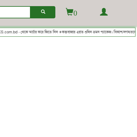
0
- থেকে অর্ডার করে জিতে নিন ✈কক্সবাজার ২রাত ৩দিন ভ্রমন প্যাকেজ। বিকাশ/নগদ/রকেট-এ সম্পূ