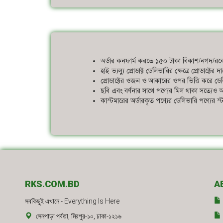
অর্ডার কনফার্ম করতে ১৫০ টাকা বিকাশ/নগদ/রকে
হাই ভ্যল্যু প্রোডাক্ট ডেলিভারির ক্ষেত্রে প্রোডাক্ট
প্রোডাক্টের ওজন ও আকারের ওপর ভিত্তি করে ডেলি
ছবি এবং বর্ণনার সাথে পণ্যের মিল থাকা সত্যেও আ
কাস্টমারের অর্ডারকৃত পণ্যের ডেলিভারি পণ্যের 
RKS.COM.BD
A
সবকিছুই এখানে - Everything Is Here
সেনপাড়া পর্বতা, মিরপুর-১০, ঢাকা-১২১৬