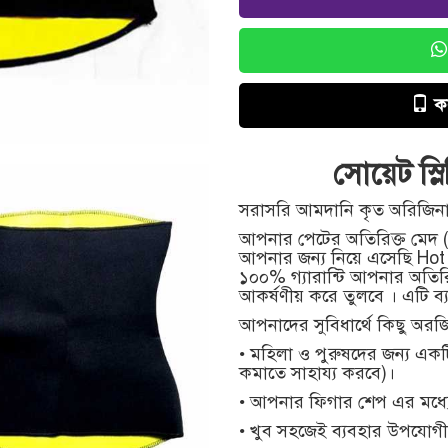
ক
সোয়েট স্ল
সরাসরি আমদানি কৃত অরিজিনাল 
আপনার পেটের অতিরিক্ত মেদ (
আপনার জন্য নিয়ে এসেছি Hot Sh
১০০% গ্যারান্টি আপনার অতিরিক
আকর্ষণীয় করে তুলবে । এটি ব্
আপনাদের সুবিধার্থে কিছু অর
• মহিলা ও পুরুষদের জন্য এক
কমাতে সাহায্য করবে)।
• আপনার ফিগার শেপ এর মধ্
• খুব সহজেই ব্যবহার উপযোগ