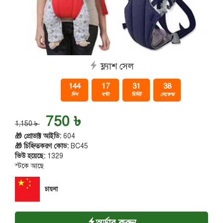
ফ্ল্যাশ সেল
144
17
31
37
দিন
ঘন্টা
মিনিট
সেকেন্ড
750 ৳
1,150 ৳
🎁 প্রোডাক্ট আইডি:
604
🎁 চিহ্নিতকরণ কোড:
BC45
ভিউ হয়েছে:
1329
স্টকে আছে
চায়না
অর্ডার করুন