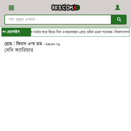
হেডলাইন
.com.bd - থেকে অর্ডার করে জিতে নিন ✈কক্সবাজার ২রাত ৩দিন ভ্রমন প্যাকেজ। বিকাশ/নগদ/রকেট
/
হোম
কিডস এন্ড মম
/ বাচ্চাদের যত্ন
বেবি ক্যারিয়ার