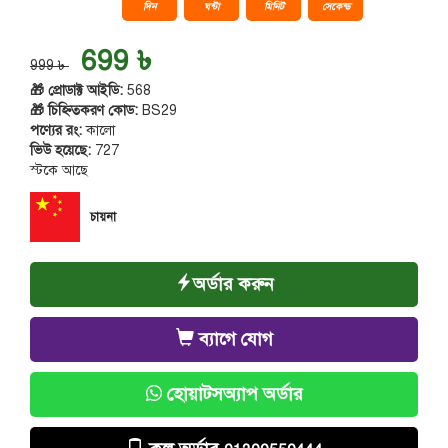
দিন
ঘন্টা
মিনিট
সেকেন্ড
699 ৳
999 ৳
🎁 প্রোডাক্ট আইডি:
568
🎁 চিহ্নিতকরণ কোড:
BS29
পণ্যের রং:
কালো
ভিউ হয়েছে:
727
স্টকে আছে
চায়না
অর্ডার করুন
ব্যাগে যোগ
হোয়াটসঅ্যাপ অর্ডার