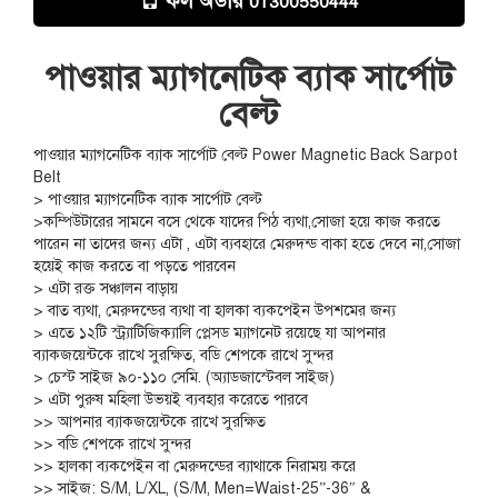
কল অর্ডার
01300550444
পাওয়ার ম্যাগনেটিক ব্যাক সার্পোট
বেল্ট
পাওয়ার ম্যাগনেটিক ব্যাক সার্পোট বেল্ট Power Magnetic Back Sarpot
Belt
> পাওয়ার ম্যাগনেটিক ব্যাক সার্পোট বেল্ট
>কম্পিউটারের সামনে বসে থেকে যাদের পিঠ ব্যথা,সোজা হয়ে কাজ করতে
পারেন না তাদের জন্য এটা , এটা ব্যবহারে মেরুদন্ড বাকা হতে দেবে না,সোজা
হয়েই কাজ করতে বা পড়তে পারবেন
> এটা রক্ত সঞ্চালন বাড়ায়
> বাত ব্যথা, মেরুদন্ডের ব্যথা বা হালকা ব্যকপেইন উপশমের জন্য
> এতে ১২টি স্ট্র্যাটিজিক্যালি প্লেসড ম্যাগনেট রয়েছে যা আপনার
ব্যাকজয়েন্টকে রাখে সুরক্ষিত, বডি শেপকে রাখে সুন্দর
> চেস্ট সাইজ ৯০-১১০ সেমি. (অ্যাডজাস্টেবল সাইজ)
> এটা পুরুষ মহিলা উভয়ই ব্যবহার করেতে পারবে
>> আপনার ব্যাকজয়েন্টকে রাখে সুরক্ষিত
>> বডি শেপকে রাখে সুন্দর
>> হালকা ব্যকপেইন বা মেরুদন্ডের ব্যাথাকে নিরাময় করে
>> সাইজ: S/M, L/XL, (S/M, Men=Waist-25”-36″ &