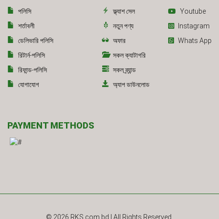
পলিসি
ফ্ল্যাশ সেল
Youtube
শর্তাবলী
নতুন পণ্য
Instagram
ডেলিভারি পলিসি
অফার
Whats App
রিটার্ন-পলিসি
সকল ক্যাটাগরি
রিফান্ড-পলিসি
সকল ব্র্যান্ড
যোগাযোগ
অ্যাপ ডাউনলোড
PAYMENT METHODS
© 2026
RKS.com.bd
| All Rights Reserved.