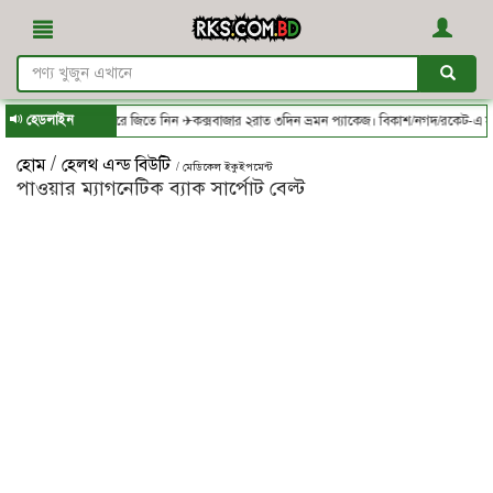
হেডলাইন
েকে অর্ডার করে জিতে নিন ✈কক্সবাজার ২রাত ৩দিন ভ্রমন প্যাকেজ। বিকাশ/নগদ/রকেট-এ সম্পূর্ণ
/
হোম
হেলথ এন্ড বিউটি
/ মেডিকেল ইকুইপমেন্ট
পাওয়ার ম্যাগনেটিক ব্যাক সার্পোট বেল্ট