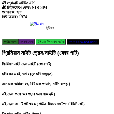
🎁 প্রোডাক্ট আইডি:
479
🎁 চিহ্নিতকরণ কোড:
NDC4P4
পণ্যের রং:
হলুদ
ভিউ হয়েছে:
1974
ইন্ডিয়ান
অর্ডার করুন
ব্যাগে যোগ
হোয়াটসঅ্যাপ অর্ডার
কল অর্ডার
01300550444
প্রিমিয়াম নাইট ড্রেস/নাইটি (ফোর পার্ট)
প্রিমিয়াম নাইট ড্রেস/নাইটি (ফোর পার্ট)
ছবির মত একই দেখায় (মূল ছবি সংযুক্ত)
নরম এবং আরামদায়ক, ফিট এবং গুণমান, সাটিন কাপড়।
এই ড্রেস গুলো ঘরে পড়ার জন্য পারফেক্ট।
এই ড্রেস এ ৪টি পার্ট থাকে ( গাউন+স্লিভলেস টপস+বিকিনি সেট)
উপাদানঃ লেইস, সাটিন, সিল্ক।