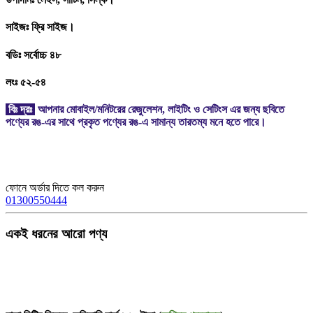
সাইজঃ ফ্রি সাইজ।
বডিঃ সর্বোচ্চ ৪৮
লংঃ ৫২-৫৪
বিঃ দ্রঃ
আপনার মোবাইল/মনিটরের রেজুলেশন, লাইটিং ও সেটিংস এর জন্য ছবিতে
পণ্যের রঙ-এর সাথে প্রকৃত পণ্যের রঙ-এ সামান্য তারতম্য মনে হতে পারে।
ফোনে অর্ডার দিতে কল করুন
01300550444
একই ধরনের আরো পণ্য