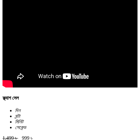
ফ্ল্যাশ সেল
দিন
ঘন্টা
মিনিট
সেকেন্ড
1,499 ৳
999 ৳