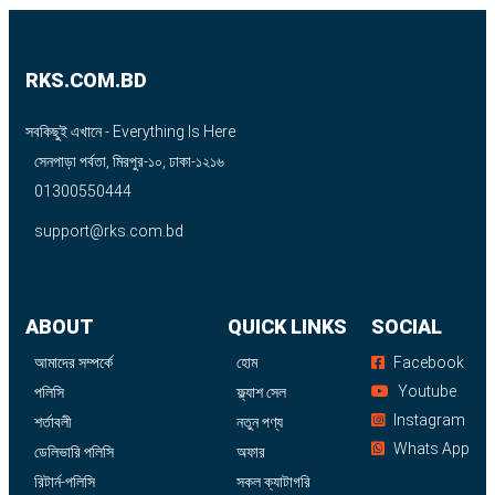
RKS.COM.BD
সবকিছুই এখানে - Everything Is Here
সেনপাড়া পর্বতা, মিরপুর-১০, ঢাকা-১২১৬
01300550444
support@rks.com.bd
ABOUT
QUICK LINKS
SOCIAL
আমাদের সম্পর্কে
হোম
Facebook
Youtube
পলিসি
ফ্ল্যাশ সেল
Instagram
শর্তাবলী
নতুন পণ্য
Whats App
ডেলিভারি পলিসি
অফার
রিটার্ন-পলিসি
সকল ক্যাটাগরি