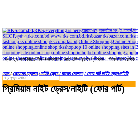
্ডার করে জিতে নিন ✈কক্সবাজার ২রাত ৩দিন ভ্রমন প্যাকেজ। বিকাশ/নগদ/রকেট-এ সম্
হেডলাইন
হোম
/
মেয়েদের ফ্যাশন
/ নাইট ড্রেস / রাতের পোশাক
/ ফোর পার্ট নাইট ড্রেস/নাইটি
প্রিমিয়াম নাইট ড্রেস/নাইটি (ফোর পার্ট)