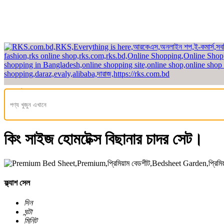
হেডলাইন
হোম
/
গৃহসজ্জা
/ হোম ডেকোর
/ বেডশীট গার্ডেন - Bedsheet Garden
/ প্রিমিয়াম
কিং সাইজ হোমটেক্স বিছানার চাদর সেট।
ফ্ল্যাশ সেল
দিন
ঘন্টা
মিনিট