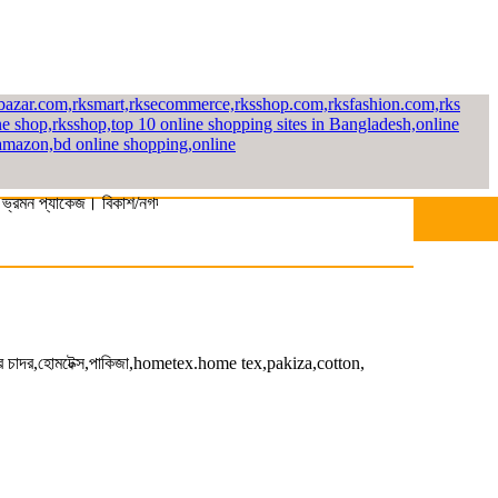
ন প্যাকেজ। বিকাশ/নগদ/রকেট-এ সম্পূর্ণ পে করলেই পাচ্ছেন ১০% ছাড়। বিস্তারিত জা