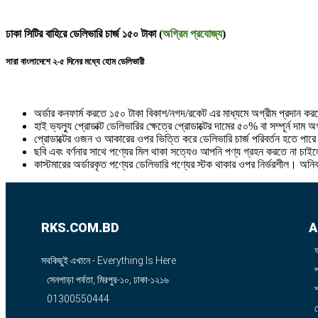
ঢাকা সিটির বাহিরে ডেলিভারি চার্জ ১৫০ টাকা (
অগ্রিম প্রযোজ্য
)
সারা বাংলাদেশে ২-৫ দিনের মধ্যে হোম ডেলিভারী
অর্ডার কনফার্ম করতে ১৫০ টাকা বিকাশ/নগদ/রকেট এর মাধ্যমে অগ্রীম প্রদান ক
হাই ভ্যল্যু প্রোডাক্ট ডেলিভারির ক্ষেত্রে প্রোডাক্টের দামের ৫০% বা সম্পূর্ন দাম
প্রোডাক্টের ওজন ও আকারের ওপর ভিত্তি করে ডেলিভারি চার্জ পরিবর্তন হতে পার
ছবি এবং বর্ণনার সাথে পণ্যের মিল থাকা সত্যেও আপনি পণ্য গ্রহন করতে না চাইলে
কাস্টমারের অর্ডারকৃত পণ্যের ডেলিভারি পণ্যের স্টক থাকার ওপর নির্ভরশীল। অনি
RKS.COM.BD
A
সবকিছুই এখানে - Everything Is Here
সেনপাড়া পর্বতা, মিরপুর-১০, ঢাকা-১২১৬
শ
01300550444