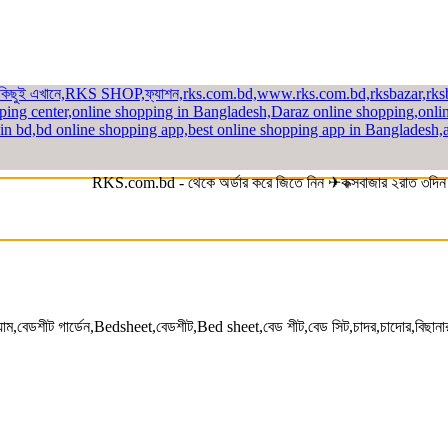
RKS.com.bd - থেকে অর্ডার করে জিতে নিন ✈কক্সবাজার ২রাত ৩দিন ভ্রম
 বেডশীট - Premium Bed Sheet