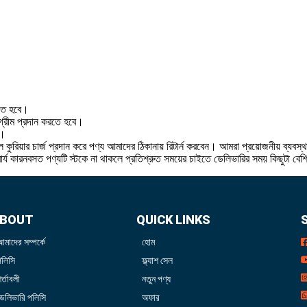
রতে হবে।
 অগ্রীম প্রদান করতে হবে।
ে।
 কুরিয়ার চার্জ প্রদান করে পণ্য আমাদের ঠিকানায় রিটার্ন করবেন। আমরা প্রয়োজনীয় ব্যবস্
বার্য কারনবসত পণ্যটি স্টকে না থাকলে প্রতিশ্রুত সময়ের চাইতে ডেলিভারির সময় কিছুটা বে
BOUT
QUICK LINKS
আমাদের সম্পর্কে
হোম
পলিসি
ফ্ল্যাশ সেল
র্তাবলী
নতুন পণ্য
ডেলিভারি পলিসি
অফার