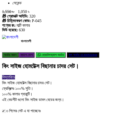
সেকেন্ড
1,550 ৳
1,050 ৳
🎁 প্রোডাক্ট আইডি:
320
🎁 চিহ্নিতকরণ কোড:
P-045
পণ্যের রং:
মাল্টি কালার
ভিউ হয়েছে:
630
বাংলাদেশী
অর্ডার করুন
ব্যাগে যোগ
হোয়াটসঅ্যাপ অর্ডার
কল অর্ডার
01300550444
কিং সাইজ হোমটেক্স বিছানার চাদর সেট।
বিস্তারিতঃ
কিং সাইজ হোমটেক্স বিছানার চাদর সেট।
ফ্রেব্রিক্সঃ ১০০% সুতি।
১০০% কালার গ্যারান্টি।
এই বেডশীট গুলো কিং সাইজ ডাবল বেডের জন্য।
৩ পিসের সেট এ যা পাচ্ছেনঃ
✔