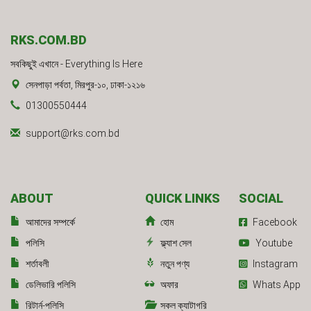
RKS.COM.BD
সবকিছুই এখানে - Everything Is Here
সেনপাড়া পর্বতা, মিরপুর-১০, ঢাকা-১২১৬
01300550444
support@rks.com.bd
ABOUT
QUICK LINKS
SOCIAL
আমাদের সম্পর্কে
হোম
Facebook
পলিসি
ফ্ল্যাশ সেল
Youtube
শর্তাবলী
নতুন পণ্য
Instagram
ডেলিভারি পলিসি
অফার
Whats App
রিটার্ন-পলিসি
সকল ক্যাটাগরি