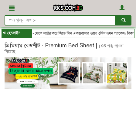
হেডলাইন
RKS.com.bd - থেকে অর্ডার করে জিতে নিন ✈কক্সবাজার ২রাত ৩দিন ভ্রমন প্যাকেজ। বিকাশ/ন
প্রিমিয়াম বেডশীট - Premium Bed Sheet |
|
95
পণ্য পাওয়া
গিয়েছে