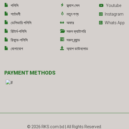
পলিসি
ফ্ল্যাশ সেল
Youtube
শর্তাবলী
নতুন পণ্য
Instagram
ডেলিভারি পলিসি
অফার
Whats App
রিটার্ন-পলিসি
সকল ক্যাটাগরি
রিফান্ড-পলিসি
সকল ব্র্যান্ড
যোগাযোগ
অ্যাপ ডাউনলোড
PAYMENT METHODS
© 2026
RKS.com.bd
| All Rights Reserved.