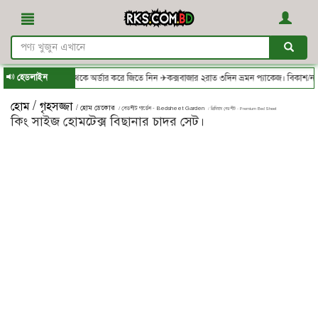
হেডলাইন
RKS.com.bd - থেকে অর্ডার করে জিতে নিন ✈কক্সবাজার ২রাত ৩দিন ভ্রমন প্যাকেজ। বিকাশ/নগদ/র
/
হোম
গৃহসজ্জা
/ হোম ডেকোর
/ বেডশীট গার্ডেন - Bedsheet Garden
/ প্রিমিয়াম বেডশীট - Premium Bed Sheet
কিং সাইজ হোমটেক্স বিছানার চাদর সেট।