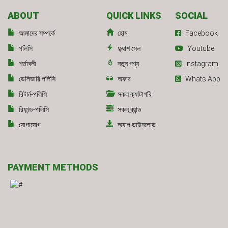
ABOUT
QUICK LINKS
SOCIAL
আমাদের সম্পর্কে
হোম
Facebook
পলিসি
ফ্ল্যাশ সেল
Youtube
শর্তাবলী
নতুন পণ্য
Instagram
ডেলিভারি পলিসি
অফার
Whats App
রিটার্ন-পলিসি
সকল ক্যাটাগরি
রিফান্ড-পলিসি
সকল ব্র্যান্ড
যোগাযোগ
অ্যাপ ডাউনলোড
PAYMENT METHODS