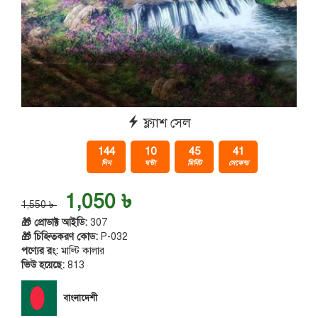
ফ্ল্যাশ সেল
144
10
45
41
দিন
ঘন্টা
মিনিট
সেকেন্ড
1,050 ৳
1,550 ৳
🎁 প্রোডাক্ট আইডি:
307
🎁 চিহ্নিতকরণ কোড:
P-032
পণ্যের রং:
মাল্টি কালার
ভিউ হয়েছে:
813
বাংলাদেশী