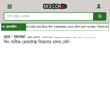
হেডলাইন
S.com.bd - থেকে অর্ডার করে জিতে নিন ✈কক্সবাজার ২রাত ৩দিন ভ্রমন প্যাকেজ। বিকাশ/নগদ/রকে
/
হোম
গৃহসজ্জা
/ হোম ডেকোর
/ বেডশীট গার্ডেন - Bedsheet Garden
/ প্রিমিয়াম বেডশীট - Premium Bed Sheet
কিং সাইজ হোমটেক্স বিছানার চাদর সেট।