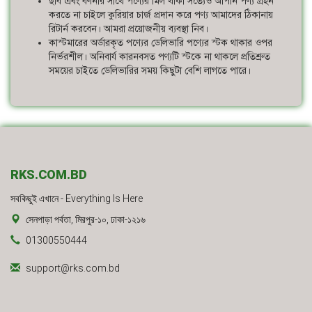
ছবি এবং বর্ণনার সাথে পণ্যের মিল থাকা সত্যেও আপনি পণ্য গ্রহন
করতে না চাইলে কুরিয়ার চার্জ প্রদান করে পণ্য আমাদের ঠিকানায়
রিটার্ন করবেন। আমরা প্রয়োজনীয় ব্যবস্থা নিব।
কাস্টমারের অর্ডারকৃত পণ্যের ডেলিভারি পণ্যের স্টক থাকার ওপর
নির্ভরশীল। অনিবার্য কারনবসত পণ্যটি স্টকে না থাকলে প্রতিশ্রুত
সময়ের চাইতে ডেলিভারির সময় কিছুটা বেশি লাগতে পারে।
RKS.COM.BD
সবকিছুই এখানে - Everything Is Here
সেনপাড়া পর্বতা, মিরপুর-১০, ঢাকা-১২১৬
01300550444
support@rks.com.bd