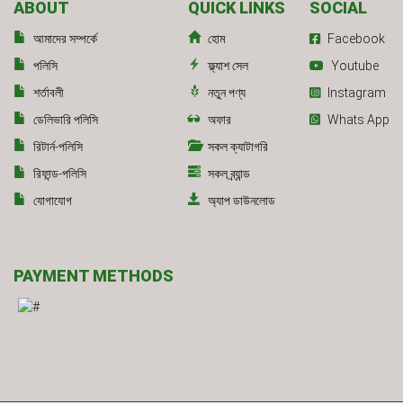
ABOUT
QUICK LINKS
SOCIAL
আমাদের সম্পর্কে
হোম
Facebook
পলিসি
ফ্ল্যাশ সেল
Youtube
শর্তাবলী
নতুন পণ্য
Instagram
ডেলিভারি পলিসি
অফার
Whats App
রিটার্ন-পলিসি
সকল ক্যাটাগরি
রিফান্ড-পলিসি
সকল ব্র্যান্ড
যোগাযোগ
অ্যাপ ডাউনলোড
PAYMENT METHODS