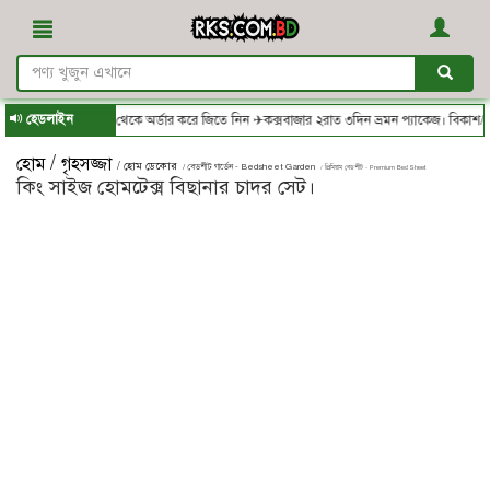
হেডলাইন
RKS.com.bd - থেকে অর্ডার করে জিতে নিন ✈কক্সবাজার ২রাত ৩দিন ভ্রমন প্যাকেজ। বিকাশ/নগদ/
/
হোম
গৃহসজ্জা
/ হোম ডেকোর
/ বেডশীট গার্ডেন - Bedsheet Garden
/ প্রিমিয়াম বেডশীট - Premium Bed Sheet
কিং সাইজ হোমটেক্স বিছানার চাদর সেট।