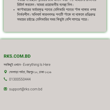
রিটার্ন করবেন। আমরা প্রয়োজনীয় ব্যবস্থা নিব।
কাস্টমারের অর্ডারকৃত পণ্যের ডেলিভারি পণ্যের স্টক থাকার ওপর
নির্ভরশীল। অনিবার্য কারনবসত পণ্যটি স্টকে না থাকলে প্রতিশ্রুত
সময়ের চাইতে ডেলিভারির সময় কিছুটা বেশি লাগতে পারে।
RKS.COM.BD
সবকিছুই এখানে - Everything Is Here
সেনপাড়া পর্বতা, মিরপুর-১০, ঢাকা-১২১৬
01300550444
support@rks.com.bd