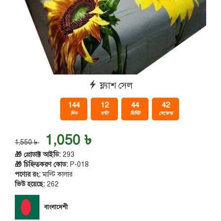
ফ্ল্যাশ সেল
144
12
44
42
দিন
ঘন্টা
মিনিট
সেকেন্ড
1,050 ৳
1,550 ৳
🎁 প্রোডাক্ট আইডি:
293
🎁 চিহ্নিতকরণ কোড:
P-018
পণ্যের রং:
মাল্টি কালার
ভিউ হয়েছে:
262
বাংলাদেশী