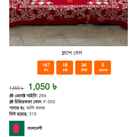
ফ্ল্যাশ সেল
147
18
34
3
দিন
ঘন্টা
মিনিট
সেকেন্ড
1,050 ৳
1,550 ৳
🎁 প্রোডাক্ট আইডি:
284
🎁 চিহ্নিতকরণ কোড:
P-009
পণ্যের রং:
মাল্টি কালার
ভিউ হয়েছে:
319
বাংলাদেশী