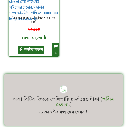
কিং সাইজ হোমটেক্স বিছানার চাদর
সেট।
৳ 1,550
৳
1,050 To 1,250
অর্ডার করুন
+
ঢাকা সিটির ভিতরে ডেলিভারি চার্জ ১৫০ টাকা (
অগ্রিম
প্রযোজ্য
)
৪৮-৭২ ঘন্টার মধ্যে হোম ডেলিভারী