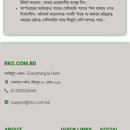
রিটার্ন করবেন। আমরা প্রয়োজনীয় ব্যবস্থা নিব।
কাস্টমারের অর্ডারকৃত পণ্যের ডেলিভারি পণ্যের স্টক থাকার ওপর
নির্ভরশীল। অনিবার্য কারনবসত পণ্যটি স্টকে না থাকলে প্রতিশ্রুত
সময়ের চাইতে ডেলিভারির সময় কিছুটা বেশি লাগতে পারে।
RKS.COM.BD
সবকিছুই এখানে - Everything Is Here
সেনপাড়া পর্বতা, মিরপুর-১০, ঢাকা-১২১৬
01300550444
support@rks.com.bd
ABOUT
QUICK LINKS
SOCIAL