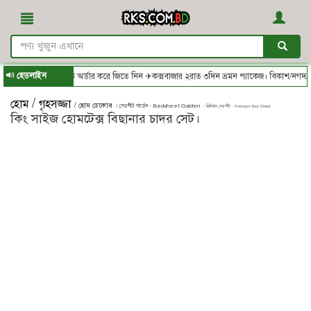
হেডলাইন
অর্ডার করে জিতে নিন ✈কক্সবাজার ২রাত ৩দিন ভ্রমন প্যাকেজ। বিকাশ/নগদ/রকেট-এ সম্পূর্ণ পে ক
/
হোম
গৃহসজ্জা
/ হোম ডেকোর
/ বেডশীট গার্ডেন - Bedsheet Garden
/ প্রিমিয়াম বেডশীট - Premium Bed Sheet
কিং সাইজ হোমটেক্স বিছানার চাদর সেট।