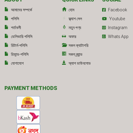
আমাদের সম্পর্কে
হোম
Facebook
পলিসি
ফ্ল্যাশ সেল
Youtube
শর্তাবলী
নতুন পণ্য
Instagram
ডেলিভারি পলিসি
অফার
Whats App
রিটার্ন-পলিসি
সকল ক্যাটাগরি
রিফান্ড-পলিসি
সকল ব্র্যান্ড
যোগাযোগ
অ্যাপ ডাউনলোড
PAYMENT METHODS