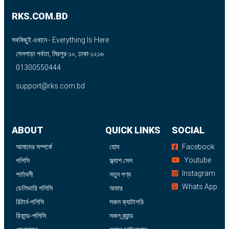
RKS.COM.BD
সবকিছুই এখানে - Everything Is Here
সেনপাড়া পর্বতা, মিরপুর-১০, ঢাকা-১২১৬
01300550444
support@rks.com.bd
ABOUT
QUICK LINKS
SOCIAL
আমাদের সম্পর্কে
হোম
Facebook
Youtube
পলিসি
ফ্ল্যাশ সেল
Instagram
শর্তাবলী
নতুন পণ্য
Whats App
ডেলিভারি পলিসি
অফার
রিটার্ন-পলিসি
সকল ক্যাটাগরি
রিফান্ড-পলিসি
সকল ব্র্যান্ড