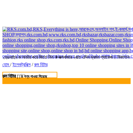
- থেকে অর্ডার করে জিতে নিন ✈কক্সবাজার ২রাত ৩দিন ভ্রমন প্যাকেজ। বিকাশ/নগদ/র
হেডলাইন
হোম
/
ইলেকট্রনিক্স
/
রুম হিটার
রুম হিটার |
|
0
পণ্য পাওয়া গিয়েছে