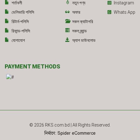
শর্তাবলী
নতুন পণ্য
Instagram
ডেলিভারি পলিসি
অফার
Whats App
রিটার্ন-পলিসি
সকল ক্যাটাগরি
রিফান্ড-পলিসি
সকল ব্র্যান্ড
যোগাযোগ
অ্যাপ ডাউনলোড
PAYMENT METHODS
© 2026
RKS.com.bd
| All Rights Reserved.
নির্মাণে
:
Spider eCommerce