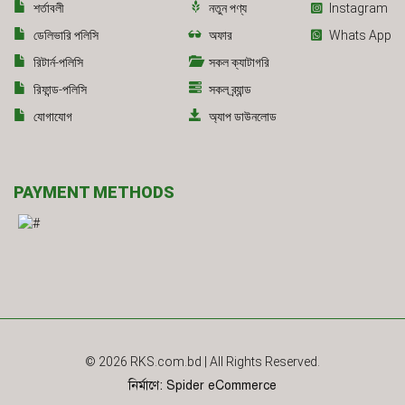
শর্তাবলী
নতুন পণ্য
Instagram
ডেলিভারি পলিসি
অফার
Whats App
রিটার্ন-পলিসি
সকল ক্যাটাগরি
রিফান্ড-পলিসি
সকল ব্র্যান্ড
যোগাযোগ
অ্যাপ ডাউনলোড
PAYMENT METHODS
© 2026
RKS.com.bd
| All Rights Reserved.
নির্মাণে
:
Spider eCommerce