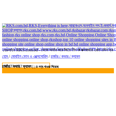
RKS.com.bd - থেকে অর্ডার করে জিতে নিন ✈কক্সবাজার ২রাত ৩দিন ভ্রমন প
হেডলাইন
হোম
/
মোবাইল ফোন ও এক্সেসোরিস
/
চার্জার / কভার / ক্যাবল
চার্জার / কভার / ক্যাবল |
|
0
পণ্য পাওয়া গিয়েছে