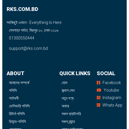
RKS.COM.BD
সবকিছুই এখানে - Everything Is Here
সেনপাড়া পর্বতা, মিরপুর-১০, ঢাকা-১২১৬
01300550444
support@rks.com.bd
ABOUT
QUICK LINKS
SOCIAL
আমাদের সম্পর্কে
হোম
Facebook
Youtube
পলিসি
ফ্ল্যাশ সেল
Instagram
শর্তাবলী
নতুন পণ্য
Whats App
ডেলিভারি পলিসি
অফার
রিটার্ন-পলিসি
সকল ক্যাটাগরি
রিফান্ড-পলিসি
সকল ব্র্যান্ড