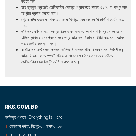
করতে হবে।
হাই ভ্যল্যু প্রোডাক্ট ডেলিভারির ক্ষেত্রে প্রোডাক্টের দামের ৫০% বা সম্পূর্ন দাম
অগ্রীম প্রদান করতে হবে।
প্রোডাক্টের ওজন ও আকারের ওপর ভিত্তি করে ডেলিভারি চার্জ পরিবর্তন হতে
পারে।
ছবি এবং বর্ণনার সাথে পণ্যের মিল থাকা সত্যেও আপনি পণ্য গ্রহন করতে না
চাইলে কুরিয়ার চার্জ প্রদান করে পণ্য আমাদের ঠিকানায় রিটার্ন করবেন। আমরা
প্রয়োজনীয় ব্যবস্থা নিব।
কাস্টমারের অর্ডারকৃত পণ্যের ডেলিভারি পণ্যের স্টক থাকার ওপর নির্ভরশীল।
অনিবার্য কারনবসত পণ্যটি স্টকে না থাকলে প্রতিশ্রুত সময়ের চাইতে
ডেলিভারির সময় কিছুটা বেশি লাগতে পারে।
RKS.COM.BD
সবকিছুই এখানে - Everything Is Here
সেনপাড়া পর্বতা, মিরপুর-১০, ঢাকা-১২১৬
01300550444