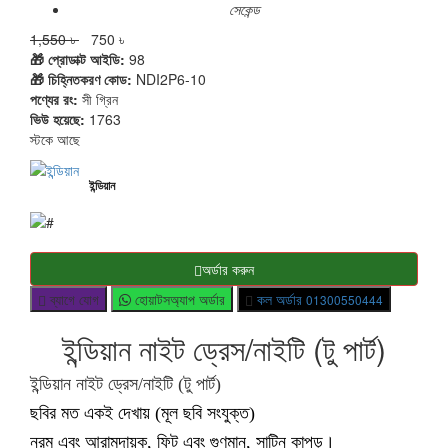
সেকেন্ড
1,550 ৳
750 ৳
🎁 প্রোডাক্ট আইডি:
98
🎁 চিহ্নিতকরণ কোড:
NDI2P6-10
পণ্যের রং:
সী গ্রিন
ভিউ হয়েছে:
1763
স্টকে আছে
ইন্ডিয়ান
অর্ডার করুন
ব্যাগে যোগ
হোয়াটসঅ্যাপ অর্ডার
কল অর্ডার
01300550444
ইন্ডিয়ান নাইট ড্রেস/নাইটি (টু পার্ট)
ইন্ডিয়ান নাইট ড্রেস/নাইটি (টু পার্ট)
ছবির মত একই দেখায় (মূল ছবি সংযুক্ত)
নরম এবং আরামদায়ক, ফিট এবং গুণমান, সাটিন কাপড়।