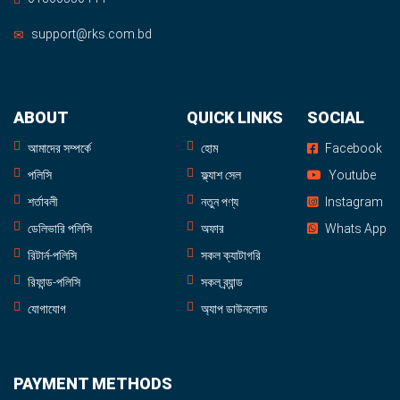
support@rks.com.bd
ABOUT
QUICK LINKS
SOCIAL
আমাদের সম্পর্কে
হোম
Facebook
পলিসি
ফ্ল্যাশ সেল
Youtube
শর্তাবলী
নতুন পণ্য
Instagram
ডেলিভারি পলিসি
অফার
Whats App
রিটার্ন-পলিসি
সকল ক্যাটাগরি
রিফান্ড-পলিসি
সকল ব্র্যান্ড
যোগাযোগ
অ্যাপ ডাউনলোড
PAYMENT METHODS