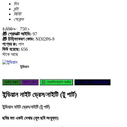
দিন
ঘন্টা
মিনিট
সেকেন্ড
1,550 ৳
750 ৳
🎁 প্রোডাক্ট আইডি:
97
🎁 চিহ্নিতকরণ কোড:
NDI2P6-9
পণ্যের রং:
লাল
ভিউ হয়েছে:
656
স্টকে আছে
ইন্ডিয়ান
অর্ডার করুন
ব্যাগে যোগ
হোয়াটসঅ্যাপ অর্ডার
কল অর্ডার
01300550444
ইন্ডিয়ান নাইট ড্রেস/নাইটি (টু পার্ট)
ইন্ডিয়ান নাইট ড্রেস/নাইটি (টু পার্ট)
ছবির মত একই দেখায় (মূল ছবি সংযুক্ত)