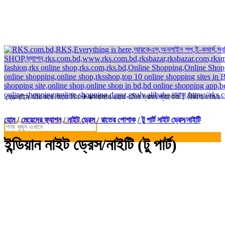
কে অর্ডার করে জিতে নিন ✈কক্সবাজার ২রাত ৩দিন ভ্রমন প্যাকেজ। বিকাশ/নগদ/রকেট-এ
হেডলাইন
হোম
/
মেয়েদের ফ্যাশন
/ নাইট ড্রেস / রাতের পোশাক
/ টু পার্ট নাইট ড্রেস/নাইটি
ইন্ডিয়ান নাইট ড্রেস/নাইটি (টু পার্ট)