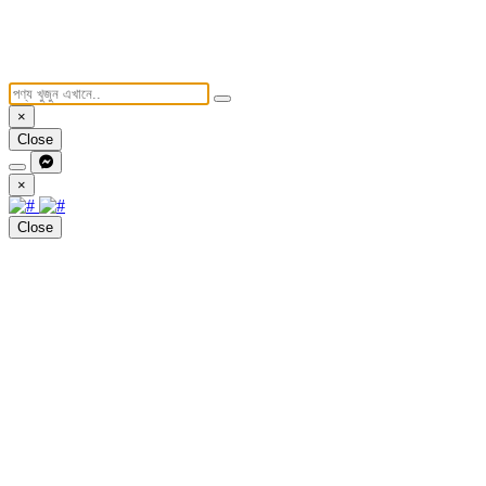
×
Close
×
Close