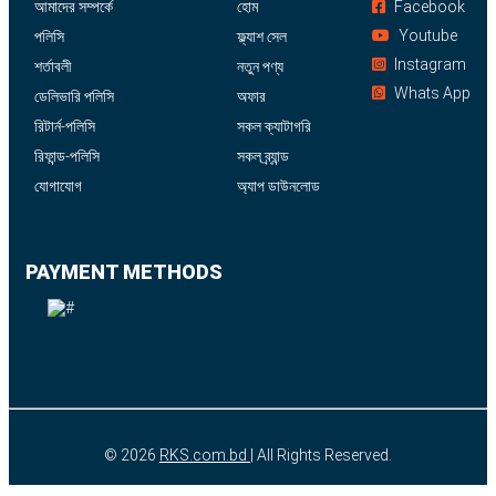
আমাদের সম্পর্কে
হোম
Facebook
Youtube
পলিসি
ফ্ল্যাশ সেল
Instagram
শর্তাবলী
নতুন পণ্য
Whats App
ডেলিভারি পলিসি
অফার
রিটার্ন-পলিসি
সকল ক্যাটাগরি
রিফান্ড-পলিসি
সকল ব্র্যান্ড
যোগাযোগ
অ্যাপ ডাউনলোড
PAYMENT METHODS
© 2026
RKS.com.bd
| All Rights Reserved.