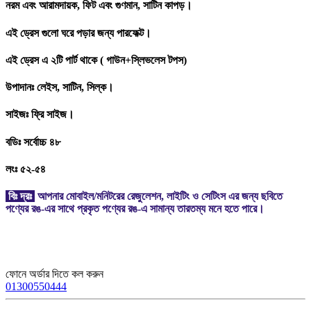
নরম এবং আরামদায়ক, ফিট এবং গুণমান, সাটিন কাপড়।
এই ড্রেস গুলো ঘরে পড়ার জন্য পারফেক্ট।
এই ড্রেস এ ২টি পার্ট থাকে ( গাউন+স্লিভলেস টপস)
উপাদানঃ লেইস, সাটিন, সিল্ক।
সাইজঃ ফ্রি সাইজ।
বডিঃ সর্বোচ্চ ৪৮
লংঃ ৫২-৫৪
বিঃ দ্রঃ
আপনার মোবাইল/মনিটরের রেজুলেশন, লাইটিং ও সেটিংস এর জন্য ছবিতে
পণ্যের রঙ-এর সাথে প্রকৃত পণ্যের রঙ-এ সামান্য তারতম্য মনে হতে পারে।
ফোনে অর্ডার দিতে কল করুন
01300550444