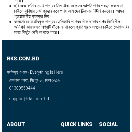
পারে।
ছবি এবং বর্ণনার সাথে পণ্যের মিল থাকা সত্যেও আপনি পণ্য গ্রহন করতে না
চাইলে কুরিয়ার চার্জ প্রদান করে পণ্য আমাদের ঠিকানায় রিটার্ন করবেন। আমরা
প্রয়োজনীয় ব্যবস্থা নিব।
কাস্টমারের অর্ডারকৃত পণ্যের ডেলিভারি পণ্যের স্টক থাকার ওপর নির্ভরশীল।
অনিবার্য কারনবসত পণ্যটি স্টকে না থাকলে প্রতিশ্রুত সময়ের চাইতে ডেলিভারির
সময় কিছুটা বেশি লাগতে পারে।
RKS.COM.BD
সবকিছুই এখানে - Everything Is Here
সেনপাড়া পর্বতা, মিরপুর-১০, ঢাকা-১২১৬
01300550444
support@rks.com.bd
ABOUT
QUICK LINKS
SOCIAL