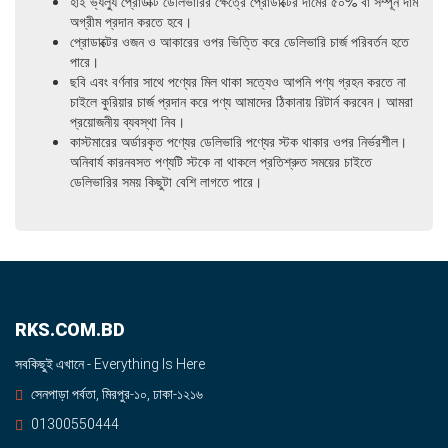
হাই ভ্যল্যু প্রোডাক্ট ডেলিভারির ক্ষেত্রে প্রোডাক্টের দামের ৫০% বা সম্পূর্ন দাম
অগ্রীম প্রদান করতে হবে।
প্রোডাক্টের ওজন ও আকারের ওপর ভিত্তি করে ডেলিভারি চার্জ পরিবর্তন হতে
পারে।
ছবি এবং বর্ণনার সাথে পণ্যের মিল থাকা সত্যেও আপনি পণ্য গ্রহন করতে না
চাইলে কুরিয়ার চার্জ প্রদান করে পণ্য আমাদের ঠিকানায় রিটার্ন করবেন। আমরা
প্রয়োজনীয় ব্যবস্থা নিব।
কাস্টমারের অর্ডারকৃত পণ্যের ডেলিভারি পণ্যের স্টক থাকার ওপর নির্ভরশীল।
অনিবার্য কারনবসত পণ্যটি স্টকে না থাকলে প্রতিশ্রুত সময়ের চাইতে
ডেলিভারির সময় কিছুটা বেশি লাগতে পারে।
RKS.COM.BD
সবকিছুই এখানে - Everything Is Here
সেনপাড়া পর্বতা, মিরপুর-১০, ঢাকা-১২১৬
01300550444