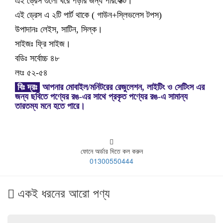
এই ড্রেস গুলো ঘরে পড়ার জন্য পারফেক্ট।
এই ড্রেস এ ২টি পার্ট থাকে ( গাউন+স্লিভলেস টপস)
উপাদানঃ লেইস, সাটিন, সিল্ক।
সাইজঃ ফ্রি সাইজ।
বডিঃ সর্বোচ্চ ৪৮
লংঃ ৫২-৫৪
বিঃ দ্রঃ
আপনার মোবাইল/মনিটরের রেজুলেশন, লাইটিং ও সেটিংস এর
জন্য ছবিতে পণ্যের রঙ-এর সাথে প্রকৃত পণ্যের রঙ-এ সামান্য
তারতম্য মনে হতে পারে।
ফোনে অর্ডার দিতে কল করুন
01300550444
একই ধরনের আরো পণ্য