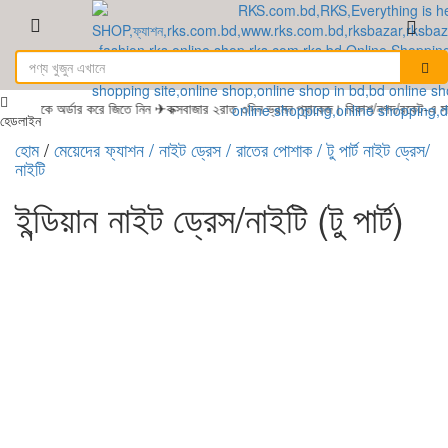
েকে অর্ডার করে জিতে নিন ✈কক্সবাজার ২রাত ৩দিন ভ্রমন প্যাকেজ। বিকাশ/নগদ/রকেট-এ সম্প
হেডলাইন
হোম
/
মেয়েদের ফ্যাশন
/ নাইট ড্রেস / রাতের পোশাক
/ টু পার্ট নাইট ড্রেস/
নাইটি
ইন্ডিয়ান নাইট ড্রেস/নাইটি (টু পার্ট)