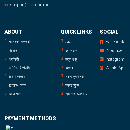
support@rks.com.bd
ABOUT
QUICK LINKS
SOCIAL
আমাদের সম্পর্কে
হোম
Facebook
পলিসি
ফ্ল্যাশ সেল
Youtube
শর্তাবলী
নতুন পণ্য
Instagram
ডেলিভারি পলিসি
অফার
Whats App
রিটার্ন-পলিসি
সকল ক্যাটাগরি
রিফান্ড-পলিসি
সকল ব্র্যান্ড
যোগাযোগ
অ্যাপ ডাউনলোড
PAYMENT METHODS