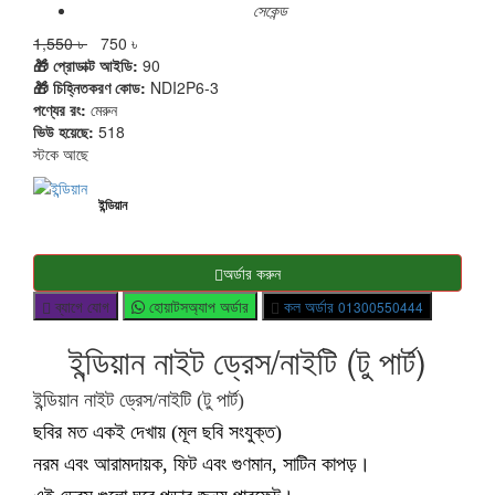
সেকেন্ড
1,550 ৳
750 ৳
🎁 প্রোডাক্ট আইডি:
90
🎁 চিহ্নিতকরণ কোড:
NDI2P6-3
পণ্যের রং:
মেরুন
ভিউ হয়েছে:
518
স্টকে আছে
ইন্ডিয়ান
অর্ডার করুন
ব্যাগে যোগ
হোয়াটসঅ্যাপ অর্ডার
কল অর্ডার
01300550444
ইন্ডিয়ান নাইট ড্রেস/নাইটি (টু পার্ট)
ইন্ডিয়ান নাইট ড্রেস/নাইটি (টু পার্ট)
ছবির মত একই দেখায় (মূল ছবি সংযুক্ত)
নরম এবং আরামদায়ক, ফিট এবং গুণমান, সাটিন কাপড়।