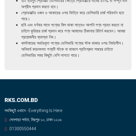
হাই ভ্যল্যু প্রোডাক্ট ডেলিভারির ক্ষেত্রে প্রোডাক্টের দামের ৫০% বা সম্পূর্ন দাম
অগ্রীম প্রদান করতে হবে।
প্রোডাক্টের ওজন ও আকারের ওপর ভিত্তি করে ডেলিভারি চার্জ পরিবর্তন হতে
পারে।
ছবি এবং বর্ণনার সাথে পণ্যের মিল থাকা সত্যেও আপনি পণ্য গ্রহন করতে না
চাইলে কুরিয়ার চার্জ প্রদান করে পণ্য আমাদের ঠিকানায় রিটার্ন করবেন। আমরা
প্রয়োজনীয় ব্যবস্থা নিব।
কাস্টমারের অর্ডারকৃত পণ্যের ডেলিভারি পণ্যের স্টক থাকার ওপর নির্ভরশীল।
অনিবার্য কারনবসত পণ্যটি স্টকে না থাকলে প্রতিশ্রুত সময়ের চাইতে
ডেলিভারির সময় কিছুটা বেশি লাগতে পারে।
RKS.COM.BD
সবকিছুই এখানে - Everything Is Here
সেনপাড়া পর্বতা, মিরপুর-১০, ঢাকা-১২১৬
01300550444