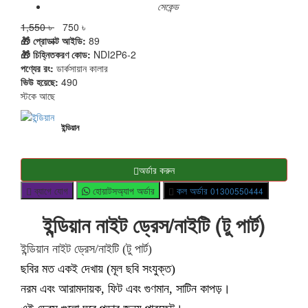
সেকেন্ড
1,550 ৳
750 ৳
🎁 প্রোডাক্ট আইডি:
89
🎁 চিহ্নিতকরণ কোড:
NDI2P6-2
পণ্যের রং:
ডার্কসায়ান কালার
ভিউ হয়েছে:
490
স্টকে আছে
ইন্ডিয়ান
অর্ডার করুন
ব্যাগে যোগ
হোয়াটসঅ্যাপ অর্ডার
কল অর্ডার
01300550444
ইন্ডিয়ান নাইট ড্রেস/নাইটি (টু পার্ট)
ইন্ডিয়ান নাইট ড্রেস/নাইটি (টু পার্ট)
ছবির মত একই দেখায় (মূল ছবি সংযুক্ত)
নরম এবং আরামদায়ক, ফিট এবং গুণমান, সাটিন কাপড়।