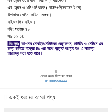
এই ড্রেস গুলো ঘরে পড়ার জন্য পারফেক্ট।
এই ড্রেস এ ২টি পার্ট থাকে ( গাউন+স্লিভলেস টপস)
উপাদানঃ লেইস, সাটিন, সিল্ক।
সাইজঃ ফ্রি সাইজ।
বডিঃ সর্বোচ্চ ৪৮
লংঃ ৫২-৫৪
বিঃ দ্রঃ
আপনার মোবাইল/মনিটরের রেজুলেশন, লাইটিং ও সেটিংস এর
জন্য ছবিতে পণ্যের রঙ-এর সাথে প্রকৃত পণ্যের রঙ-এ সামান্য
তারতম্য মনে হতে পারে।
ফোনে অর্ডার দিতে কল করুন
01300550444
একই ধরনের আরো পণ্য