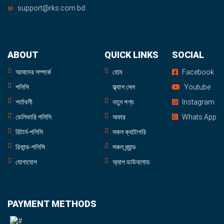
support@rks.com.bd
ABOUT
QUICK LINKS
SOCIAL
আমাদের সম্পর্কে
হোম
Facebook
পলিসি
ফ্ল্যাশ সেল
Youtube
শর্তাবলী
নতুন পণ্য
Instagram
ডেলিভারি পলিসি
অফার
Whats App
রিটার্ন-পলিসি
সকল ক্যাটাগরি
রিফান্ড-পলিসি
সকল ব্র্যান্ড
যোগাযোগ
অ্যাপ ডাউনলোড
PAYMENT METHODS