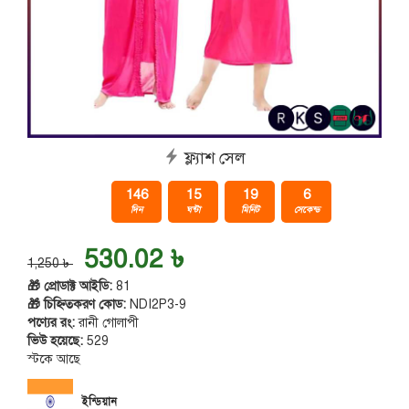
ফ্ল্যাশ সেল
146
15
19
6
দিন
ঘন্টা
মিনিট
সেকেন্ড
530.02 ৳
1,250 ৳
🎁 প্রোডাক্ট আইডি:
81
🎁 চিহ্নিতকরণ কোড:
NDI2P3-9
পণ্যের রং:
রানী গোলাপী
ভিউ হয়েছে:
529
স্টকে আছে
ইন্ডিয়ান