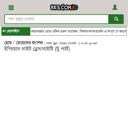
হেডলাইন
 করে জিতে নিন ✈কক্সবাজার ২রাত ৩দিন ভ্রমন প্যাকেজ। বিকাশ/নগদ/রকেট-এ সম্পূর্ণ পে করলেই 
/
হোম
মেয়েদের ফ্যাশন
/ নাইট ড্রেস / রাতের পোশাক
/ টু পার্ট নাইট ড্রেস/নাইটি
ইন্ডিয়ান নাইট ড্রেস/নাইটি (টু পার্ট)