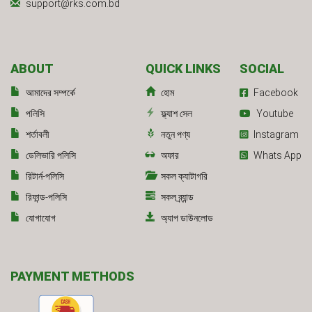
support@rks.com.bd
ABOUT
QUICK LINKS
SOCIAL
আমাদের সম্পর্কে
হোম
Facebook
পলিসি
ফ্ল্যাশ সেল
Youtube
শর্তাবলী
নতুন পণ্য
Instagram
ডেলিভারি পলিসি
অফার
Whats App
রিটার্ন-পলিসি
সকল ক্যাটাগরি
রিফান্ড-পলিসি
সকল ব্র্যান্ড
যোগাযোগ
অ্যাপ ডাউনলোড
PAYMENT METHODS