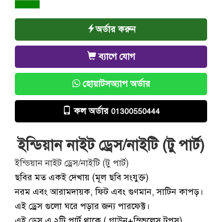
অর্ডার করুন
ব্যাগে যোগ
হোয়াটসঅ্যাপ অর্ডার
কল অর্ডার
01300550444
ইন্ডিয়ান নাইট ড্রেস/নাইটি (টু পার্ট)
ইন্ডিয়ান নাইট ড্রেস/নাইটি (টু পার্ট)
ছবির মত একই দেখায় (মূল ছবি সংযুক্ত)
নরম এবং আরামদায়ক, ফিট এবং গুণমান, সাটিন কাপড়।
এই ড্রেস গুলো ঘরে পড়ার জন্য পারফেক্ট।
এই ড্রেস এ ২টি পার্ট থাকে ( গাউন+স্লিভলেস টপস)