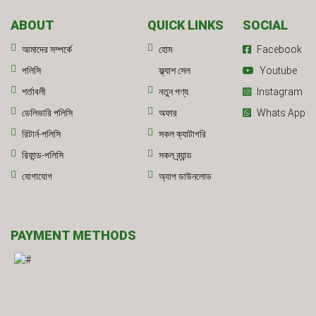
ABOUT
QUICK LINKS
SOCIAL
আমাদের সম্পর্কে
হোম
Facebook
পলিসি
ফ্ল্যাশ সেল
Youtube
শর্তাবলী
নতুন পণ্য
Instagram
ডেলিভারি পলিসি
অফার
Whats App
রিটার্ন-পলিসি
সকল ক্যাটাগরি
রিফান্ড-পলিসি
সকল ব্র্যান্ড
যোগাযোগ
অ্যাপ ডাউনলোড
PAYMENT METHODS