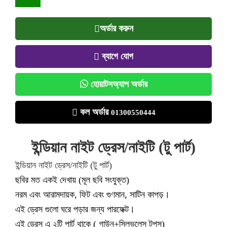
অর্ডার করুন
ব্যাগে যোগ
হোয়াটসঅ্যাপ অর্ডার
কল অর্ডার
01300550444
ইন্ডিয়ান নাইট ড্রেস/নাইটি (টু পার্ট)
ইন্ডিয়ান নাইট ড্রেস/নাইটি (টু পার্ট)
ছবির মত একই দেখায় (মূল ছবি সংযুক্ত)
নরম এবং আরামদায়ক, ফিট এবং গুণমান, সাটিন কাপড়।
এই ড্রেস গুলো ঘরে পড়ার জন্য পারফেক্ট।
এই ড্রেস এ ২টি পার্ট থাকে ( গাউন+স্লিভলেস টপস)