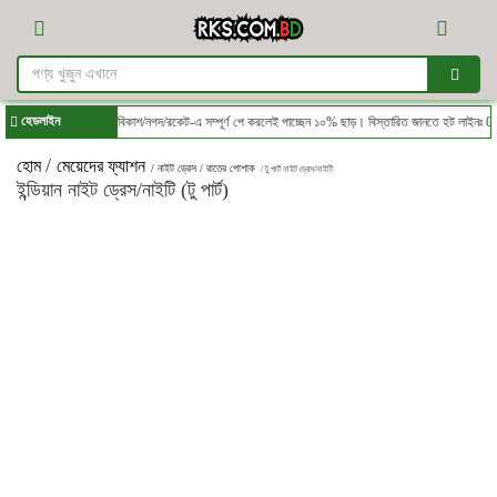
হেডলাইন
দিন ভ্রমন প্যাকেজ। বিকাশ/নগদ/রকেট-এ সম্পূর্ণ পে করলেই পাচ্ছেন ১০% ছাড়। বিস্তারিত জানতে হট লাইনঃ 013
/
হোম
মেয়েদের ফ্যাশন
/ নাইট ড্রেস / রাতের পোশাক
/ টু পার্ট নাইট ড্রেস/নাইটি
ইন্ডিয়ান নাইট ড্রেস/নাইটি (টু পার্ট)