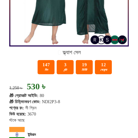
ফ্ল্যাশ সেল
147
3
19
12
দিন
ঘন্টা
মিনিট
সেকেন্ড
530 ৳
1,250 ৳
🎁 প্রোডাক্ট আইডি:
80
🎁 চিহ্নিতকরণ কোড:
NDI2P3-8
পণ্যের রং:
সী গ্রিন
ভিউ হয়েছে:
3670
স্টকে আছে
ইন্ডিয়ান