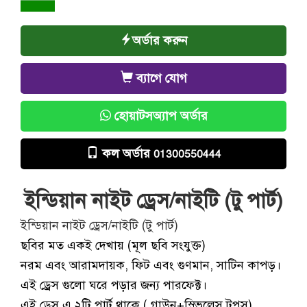
অর্ডার করুন
ব্যাগে যোগ
হোয়াটসঅ্যাপ অর্ডার
কল অর্ডার
01300550444
ইন্ডিয়ান নাইট ড্রেস/নাইটি (টু পার্ট)
ইন্ডিয়ান নাইট ড্রেস/নাইটি (টু পার্ট)
ছবির মত একই দেখায় (মূল ছবি সংযুক্ত)
নরম এবং আরামদায়ক, ফিট এবং গুণমান, সাটিন কাপড়।
এই ড্রেস গুলো ঘরে পড়ার জন্য পারফেক্ট।
এই ড্রেস এ ২টি পার্ট থাকে ( গাউন+স্লিভলেস টপস)