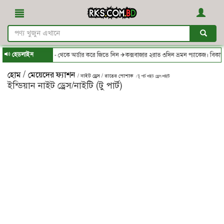
হেডলাইন
RKS.com.bd - থেকে অর্ডার করে জিতে নিন ✈কক্সবাজার ২রাত ৩দিন ভ্রমন প্যাকেজ। বিকাশ/নগ
/
হোম
মেয়েদের ফ্যাশন
/ নাইট ড্রেস / রাতের পোশাক
/ টু পার্ট নাইট ড্রেস/নাইটি
ইন্ডিয়ান নাইট ড্রেস/নাইটি (টু পার্ট)