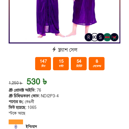
ফ্ল্যাশ সেল
147
15
54
8
দিন
ঘন্টা
মিনিট
সেকেন্ড
530 ৳
1,250 ৳
🎁 প্রোডাক্ট আইডি:
76
🎁 চিহ্নিতকরণ কোড:
NDI2P3-4
পণ্যের রং:
বেগুনী
ভিউ হয়েছে:
1065
স্টকে আছে
ইন্ডিয়ান