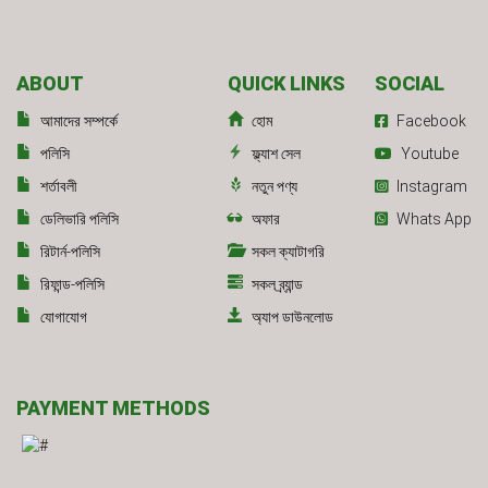
ABOUT
QUICK LINKS
SOCIAL
আমাদের সম্পর্কে
হোম
Facebook
পলিসি
ফ্ল্যাশ সেল
Youtube
শর্তাবলী
নতুন পণ্য
Instagram
ডেলিভারি পলিসি
অফার
Whats App
রিটার্ন-পলিসি
সকল ক্যাটাগরি
রিফান্ড-পলিসি
সকল ব্র্যান্ড
যোগাযোগ
অ্যাপ ডাউনলোড
PAYMENT METHODS