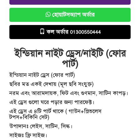
হোয়াটসঅ্যাপ অর্ডার
কল অর্ডার
01300550444
ইন্ডিয়ান নাইট ড্রেস/নাইটি (ফোর
পার্ট)
ইন্ডিয়ান নাইট ড্রেস (ফোর পার্ট)
ছবির মত একই দেখায় (মূল ছবি সংযুক্ত)
নরম এবং আরামদায়ক, ফিট এবং গুণমান, সাটিন কাপড়।
এই ড্রেস গুলো ঘরে পড়ার জন্য পারফেক্ট।
এই ড্রেস এ ৪টি পার্ট থাকে ( গাউন+স্লিভলেস
টপস+বিকিনি সেট)
উপাদানঃ লেইস, সাটিন, সিল্ক।
সাইজঃ ফ্রি সাইজ।