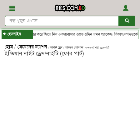
হেডলাইন
bd - থেকে অর্ডার করে জিতে নিন ✈কক্সবাজার ২রাত ৩দিন ভ্রমন প্যাকেজ। বিকাশ/নগদ/রকেট-এ সম
/
হোম
মেয়েদের ফ্যাশন
/ নাইট ড্রেস / রাতের পোশাক
/ ফোর পার্ট নাইট ড্রেস/নাইটি
ইন্ডিয়ান নাইট ড্রেস/নাইটি (ফোর পার্ট)