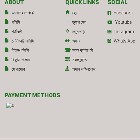
ABOUT
QUICK LINKS
SOCIAL
আমাদের সম্পর্কে
হোম
Facebook
পলিসি
ফ্ল্যাশ সেল
Youtube
শর্তাবলী
নতুন পণ্য
Instagram
ডেলিভারি পলিসি
অফার
Whats App
রিটার্ন-পলিসি
সকল ক্যাটাগরি
রিফান্ড-পলিসি
সকল ব্র্যান্ড
যোগাযোগ
অ্যাপ ডাউনলোড
PAYMENT METHODS