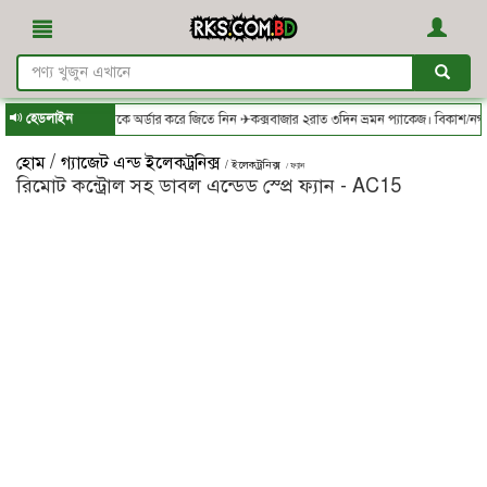
হেডলাইন
KS.com.bd - থেকে অর্ডার করে জিতে নিন ✈কক্সবাজার ২রাত ৩দিন ভ্রমন প্যাকেজ। বিকাশ/নগদ/রক
/
হোম
গ্যাজেট এন্ড ইলেকট্রনিক্স
/ ইলেকট্রনিক্স
/ ফ্যান
রিমোট কন্ট্রোল সহ ডাবল এন্ডেড স্প্রে ফ্যান - AC15