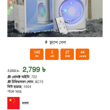
ফ্ল্যাশ সেল
145
5
27
43
দিন
ঘন্টা
মিনিট
সেকেন্ড
2,799 ৳
4,000 ৳
🎁 প্রোডাক্ট আইডি:
722
🎁 চিহ্নিতকরণ কোড:
AC15
ভিউ হয়েছে:
1604
স্টকে আছে
চায়না