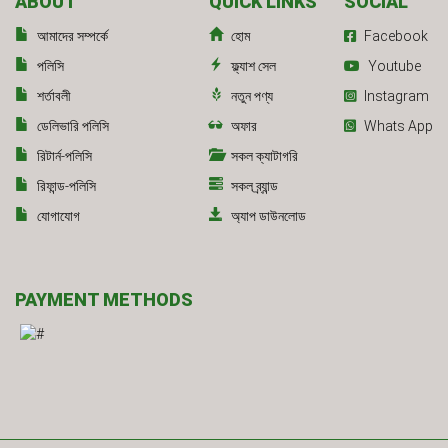
ABOUT
QUICK LINKS
SOCIAL
আমাদের সম্পর্কে
হোম
Facebook
পলিসি
ফ্ল্যাশ সেল
Youtube
শর্তাবলী
নতুন পণ্য
Instagram
ডেলিভারি পলিসি
অফার
Whats App
রিটার্ন-পলিসি
সকল ক্যাটাগরি
রিফান্ড-পলিসি
সকল ব্র্যান্ড
যোগাযোগ
অ্যাপ ডাউনলোড
PAYMENT METHODS