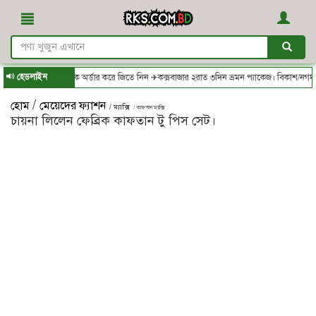
হেডলাইন
S.com.bd - থেকে অর্ডার করে জিতে নিন ✈কক্সবাজার ২রাত ৩দিন ভ্রমন প্যাকেজ। বিকাশ/নগদ/রকেট
/
হোম
মেয়েদের ফ্যাশন
/ ম্যাক্সি
/ কাফতান ম্যাক্সি
চায়না লিলেন ফেব্রিক কাফতান টু পিস সেট।