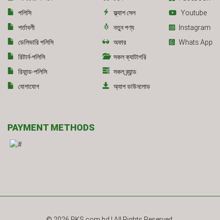
পলিসি
ফ্ল্যাশ সেল
Youtube
শর্তাবলী
নতুন পণ্য
Instagram
ডেলিভারি পলিসি
অফার
Whats App
রিটার্ন-পলিসি
সকল ক্যাটাগরি
রিফান্ড-পলিসি
সকল ব্র্যান্ড
যোগাযোগ
অ্যাপ ডাউনলোড
PAYMENT METHODS
© 2026
RKS.com.bd
| All Rights Reserved.