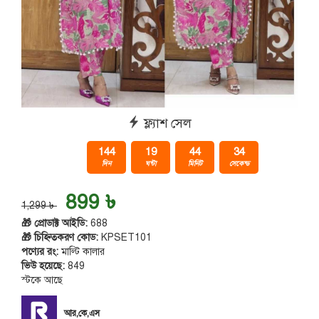
ফ্ল্যাশ সেল
144
19
44
33
দিন
ঘন্টা
মিনিট
সেকেন্ড
899 ৳
1,299 ৳
🎁 প্রোডাক্ট আইডি:
688
🎁 চিহ্নিতকরণ কোড:
KPSET101
পণ্যের রং:
মাল্টি কালার
ভিউ হয়েছে:
849
স্টকে আছে
আর,কে,এস