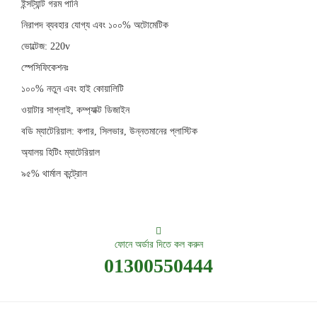
ইন্সট্যান্ট গরম পানি
নিরাপদ ব্যবহার যোগ্য এবং ১০০% অটোমেটিক
ভোল্টেজ: 220v
স্পেসিফিকেশনঃ
১০০% নতুন এবং হাই কোয়ালিটি
ওয়াটার সাপ্লাই, কম্প্যাক্ট ডিজাইন
বডি ম্যাটেরিয়াল: কপার, সিলভার, উন্নতমানের প্লাস্টিক
অ্যালয় হিটিং ম্যাটেরিয়াল
৯৫% থার্মাল কন্ট্রোল
ফোনে অর্ডার দিতে কল করুন
01300550444