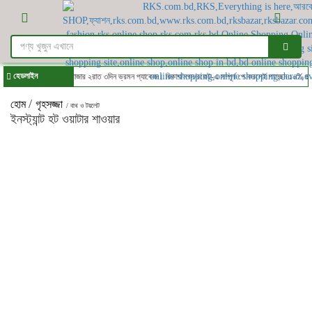
হেডলাইন
করে জিতে নিন ✈কক্সবাজার ২রাত ৩দিন ভ্রমন প্যাকেজ। বিকাশ/নগদ/রকেট-এ সম্পূর্ণ পে করলেই পাচ্ছেন ১০% ছাড়
/
হোম
গৃহসজ্জা
/ বাথ ও টয়লেট
ইনস্ট্যান্ট হট ওয়াটার শাওয়ার