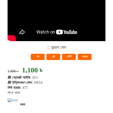
ফ্ল্যাশ সেল
দিন
ঘন্টা
মিনিট
সেকেন্ড
1,100 ৳
1,899 ৳
🎁 প্রোডাক্ট আইডি:
611
🎁 চিহ্নিতকরণ কোড:
HS14
ভিউ হয়েছে:
471
স্টকে আছে
চায়না