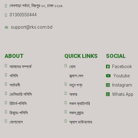
সেনপাড়া পর্বতা, মিরপুর-১০, ঢাকা-১২১৬
01300550444
support@rks.com.bd
ABOUT
QUICK LINKS
SOCIAL
আমাদের সম্পর্কে
হোম
Facebook
পলিসি
ফ্ল্যাশ সেল
Youtube
শর্তাবলী
নতুন পণ্য
Instagram
ডেলিভারি পলিসি
অফার
Whats App
রিটার্ন-পলিসি
সকল ক্যাটাগরি
রিফান্ড-পলিসি
সকল ব্র্যান্ড
যোগাযোগ
অ্যাপ ডাউনলোড