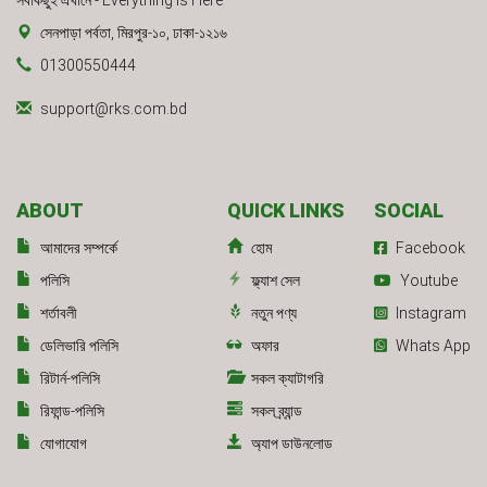
সবকিছুই এখানে - Everything Is Here
সেনপাড়া পর্বতা, মিরপুর-১০, ঢাকা-১২১৬
01300550444
support@rks.com.bd
ABOUT
QUICK LINKS
SOCIAL
আমাদের সম্পর্কে
হোম
Facebook
পলিসি
ফ্ল্যাশ সেল
Youtube
শর্তাবলী
নতুন পণ্য
Instagram
ডেলিভারি পলিসি
অফার
Whats App
রিটার্ন-পলিসি
সকল ক্যাটাগরি
রিফান্ড-পলিসি
সকল ব্র্যান্ড
যোগাযোগ
অ্যাপ ডাউনলোড