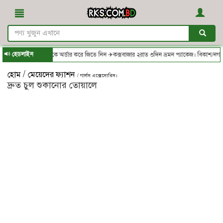
হেডলাইন
S.com.bd - থেকে অর্ডার করে জিতে নিন ✈কক্সবাজার ২রাত ৩দিন ভ্রমন প্যাকেজ। বিকাশ/নগদ/রকেট
/
হোম
মেয়েদের ফ্যাশন
/ গার্লস এক্সেসোরিস।
দ্রুত চুল শুকানোর তোয়ালে