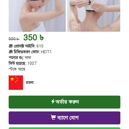
350 ৳
500 ৳
🎁 প্রোডাক্ট আইডি:
610
🎁 চিহ্নিতকরণ কোড:
HDT1
পণ্যের রং:
সাদা
ভিউ হয়েছে:
1027
স্টকে আছে
চায়না
অর্ডার করুন
ব্যাগে যোগ