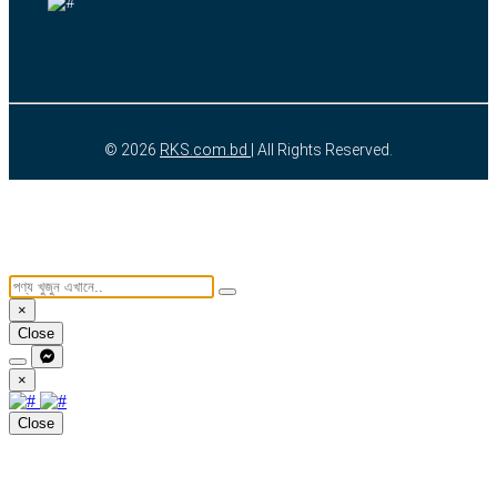
© 2026
RKS.com.bd
| All Rights Reserved.
×
Close
×
Close