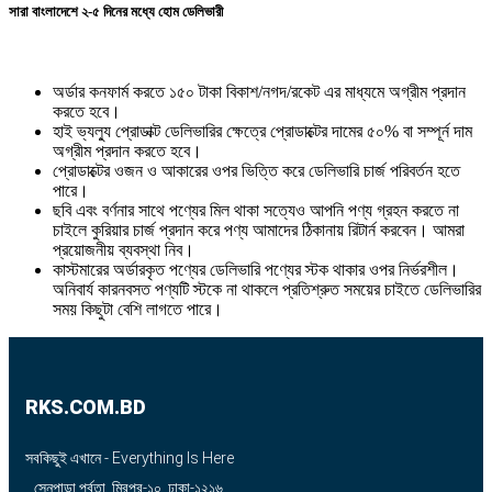
সারা বাংলাদেশে ২-৫ দিনের মধ্যে হোম ডেলিভারী
অর্ডার কনফার্ম করতে ১৫০ টাকা বিকাশ/নগদ/রকেট এর মাধ্যমে অগ্রীম প্রদান
করতে হবে।
হাই ভ্যল্যু প্রোডাক্ট ডেলিভারির ক্ষেত্রে প্রোডাক্টের দামের ৫০% বা সম্পূর্ন দাম
অগ্রীম প্রদান করতে হবে।
প্রোডাক্টের ওজন ও আকারের ওপর ভিত্তি করে ডেলিভারি চার্জ পরিবর্তন হতে
পারে।
ছবি এবং বর্ণনার সাথে পণ্যের মিল থাকা সত্যেও আপনি পণ্য গ্রহন করতে না
চাইলে কুরিয়ার চার্জ প্রদান করে পণ্য আমাদের ঠিকানায় রিটার্ন করবেন। আমরা
প্রয়োজনীয় ব্যবস্থা নিব।
কাস্টমারের অর্ডারকৃত পণ্যের ডেলিভারি পণ্যের স্টক থাকার ওপর নির্ভরশীল।
অনিবার্য কারনবসত পণ্যটি স্টকে না থাকলে প্রতিশ্রুত সময়ের চাইতে ডেলিভারির
সময় কিছুটা বেশি লাগতে পারে।
RKS.COM.BD
সবকিছুই এখানে - Everything Is Here
সেনপাড়া পর্বতা, মিরপুর-১০, ঢাকা-১২১৬