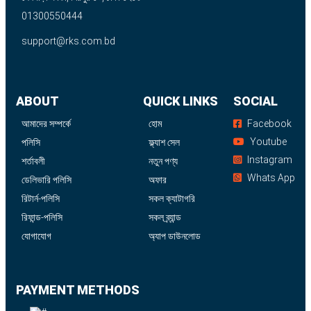
01300550444
support@rks.com.bd
ABOUT
QUICK LINKS
SOCIAL
আমাদের সম্পর্কে
হোম
Facebook
Youtube
পলিসি
ফ্ল্যাশ সেল
Instagram
শর্তাবলী
নতুন পণ্য
Whats App
ডেলিভারি পলিসি
অফার
রিটার্ন-পলিসি
সকল ক্যাটাগরি
রিফান্ড-পলিসি
সকল ব্র্যান্ড
যোগাযোগ
অ্যাপ ডাউনলোড
PAYMENT METHODS