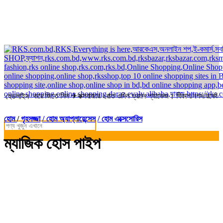
্ডার করে জিতে নিন ✈কক্সবাজার ২রাত ৩দিন ভ্রমন প্যাকেজ। বিকাশ/নগদ/রকেট-এ সম্
হেডলাইন
হোম
/
গৃহসজ্জা
/ হোম অ্যাপ্লায়েন্সেস
/ হোম এক্সেসোরিস
ম্যাজিক হোস পাইপ