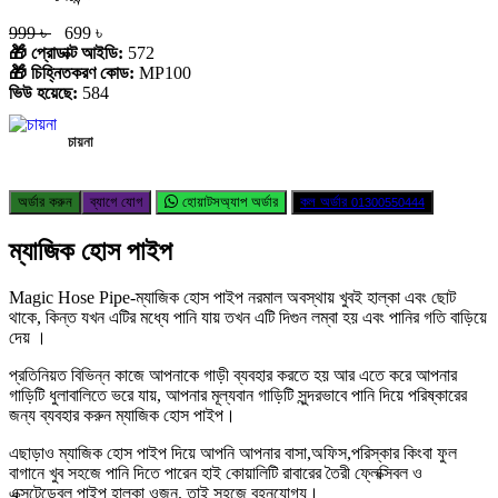
999 ৳
699 ৳
🎁 প্রোডাক্ট আইডি:
572
🎁 চিহ্নিতকরণ কোড:
MP100
ভিউ হয়েছে:
584
চায়না
অর্ডার করুন
ব্যাগে যোগ
হোয়াটসঅ্যাপ অর্ডার
কল অর্ডার
01300550444
ম্যাজিক হোস পাইপ
Magic Hose Pipe-ম্যাজিক হোস পাইপ নরমাল অবস্থায় খুবই হাল্কা এবং ছোট
থাকে, কিন্ত যখন এটির মধ্যে পানি যায় তখন এটি দিগুন লম্বা হয় এবং পানির গতি বাড়িয়ে
দেয় ।
প্রতিনিয়ত বিভিন্ন কাজে আপনাকে গাড়ী ব্যবহার করতে হয় আর এতে করে আপনার
গাড়িটি ধুলাবালিতে ভরে যায়, আপনার মূল্যবান গাড়িটি সুন্দরভাবে পানি দিয়ে পরিষ্কারের
জন্য ব্যবহার করুন ম্যাজিক হোস পাইপ।
এছাড়াও ম্যাজিক হোস পাইপ দিয়ে আপনি আপনার বাসা,অফিস,পরিস্কার কিংবা ফুল
বাগানে খুব সহজে পানি দিতে পারেন হাই কোয়ালিটি রাবারের তৈরী ফ্লেক্সিবল ও
এক্সটেন্ডেবল পাইপ হাল্কা ওজন, তাই সহজে বহনযোগ্য।