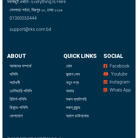
সবকিছুই এখানে - Everything Is Here
সেনপাড়া পর্বতা, মিরপুর-১০, ঢাকা-১২১৬
01300550444
support@rks.com.bd
ABOUT
QUICK LINKS
SOCIAL
আমাদের সম্পর্কে
হোম
Facebook
Youtube
পলিসি
ফ্ল্যাশ সেল
Instagram
শর্তাবলী
নতুন পণ্য
Whats App
ডেলিভারি পলিসি
অফার
রিটার্ন-পলিসি
সকল ক্যাটাগরি
রিফান্ড-পলিসি
সকল ব্র্যান্ড
যোগাযোগ
অ্যাপ ডাউনলোড