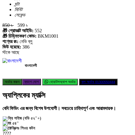
ঘন্টা
মিনিট
সেকেন্ড
850 ৳
599 ৳
🎁 প্রোডাক্ট আইডি:
552
🎁 চিহ্নিতকরণ কোড:
BKM1001
পণ্যের রং:
নেভি ব্লু
ভিউ হয়েছে:
386
স্টকে আছে
বাংলাদেশী
অর্ডার করুন
ব্যাগে যোগ
হোয়াটসঅ্যাপ অর্ডার
কল অর্ডার
01300550444
অ্যাপ্লিকের ম্যাক্সি
বেবি ফিডিং এর জন্য বিশেষ উপযোগী। সবচেয়ে চাহিদাপূর্ণ এবং আরামদায়ক।
ফ্রি সাইজ (বডি ৫২"+)
লং ৫৪"
ফেব্রিক্সঃ পিওর কটন