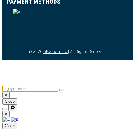
PAYMENT METHODS
© 2026
RKS.com.bd
| All Rights Reserved.
×
Close
×
Close