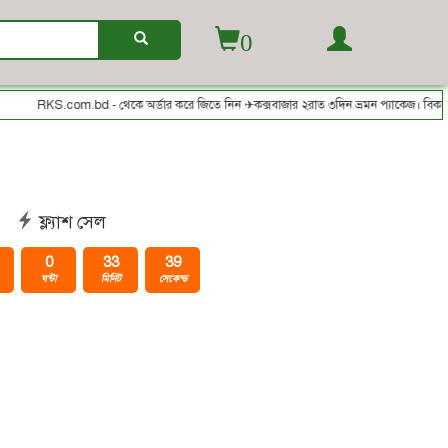
0
RKS.com.bd - থেকে অর্ডার করে জিতে নিন ✈কক্সবাজার ২রাত ৩দিন ভ্রমন প্যাকেজ। বিকাশ/নগদ/
ফ্ল্যাশ সেল
0
33
39
ঘন্টা
মিনিট
সেকেন্ড