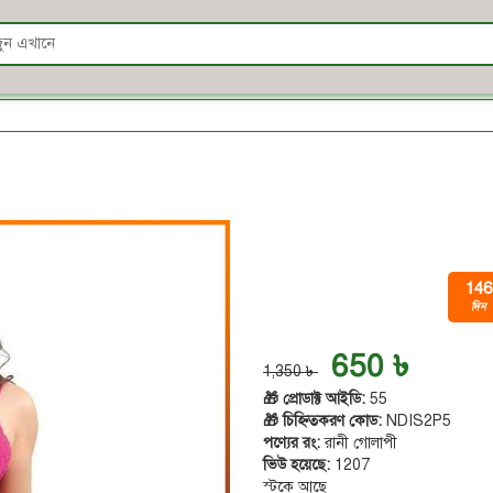
146
দিন
650 ৳
1,350 ৳
🎁 প্রোডাক্ট আইডি:
55
🎁 চিহ্নিতকরণ কোড:
NDIS2P5
পণ্যের রং:
রানী গোলাপী
ভিউ হয়েছে:
1207
স্টকে আছে