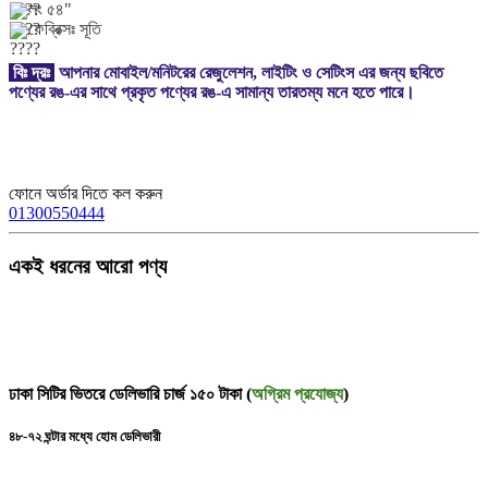
লং ৫৪"
ফেব্রিক্সঃ সূতি
বিঃ দ্রঃ
আপনার মোবাইল/মনিটরের রেজুলেশন, লাইটিং ও সেটিংস এর জন্য ছবিতে
পণ্যের রঙ-এর সাথে প্রকৃত পণ্যের রঙ-এ সামান্য তারতম্য মনে হতে পারে।
ফোনে অর্ডার দিতে কল করুন
01300550444
একই ধরনের আরো পণ্য
ঢাকা সিটির ভিতরে ডেলিভারি চার্জ ১৫০ টাকা (
অগ্রিম প্রযোজ্য
)
৪৮-৭২ ঘন্টার মধ্যে হোম ডেলিভারী