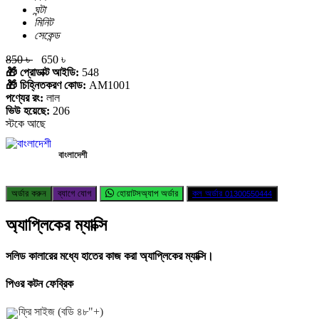
ঘন্টা
মিনিট
সেকেন্ড
850 ৳
650 ৳
🎁 প্রোডাক্ট আইডি:
548
🎁 চিহ্নিতকরণ কোড:
AM1001
পণ্যের রং:
লাল
ভিউ হয়েছে:
206
স্টকে আছে
বাংলাদেশী
অর্ডার করুন
ব্যাগে যোগ
হোয়াটসঅ্যাপ অর্ডার
কল অর্ডার
01300550444
অ্যাপ্লিকের ম্যাক্সি
সলিড কালারের মধ্যে হাতের কাজ করা অ্যাপ্লিকের ম্যাক্সি।
পিওর কটন ফেব্রিক
ফ্রি সাইজ (বডি ৪৮"+)