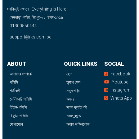
সবকিছুই এখানে - Everything Is Here
সেনপাড়া পর্বতা, মিরপুর-১০, ঢাকা-১২১৬
01300550444
support@rks.com.bd
ABOUT
QUICK LINKS
SOCIAL
আমাদের সম্পর্কে
হোম
Facebook
Youtube
পলিসি
ফ্ল্যাশ সেল
Instagram
শর্তাবলী
নতুন পণ্য
Whats App
ডেলিভারি পলিসি
অফার
রিটার্ন-পলিসি
সকল ক্যাটাগরি
রিফান্ড-পলিসি
সকল ব্র্যান্ড
যোগাযোগ
অ্যাপ ডাউনলোড