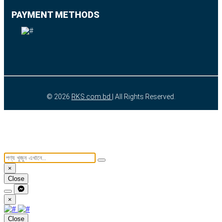
PAYMENT METHODS
© 2026
RKS.com.bd
| All Rights Reserved.
×
Close
×
Close