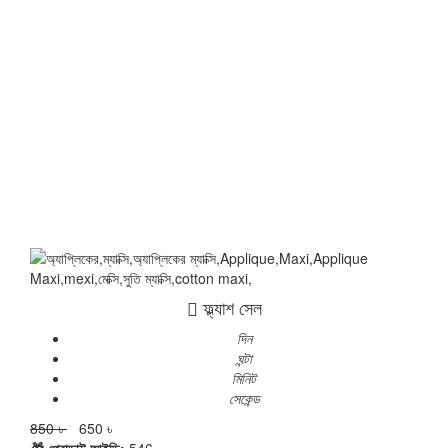
ফ্ল্যাশ সেল
দিন
ঘন্টা
মিনিট
সেকেন্ড
850 ৳
650 ৳