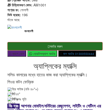
🎁 প্রোডাক্ট আইডি:
546
🎁 চিহ্নিতকরণ কোড:
AM1001
পণ্যের রং:
গোলাপী
ভিউ হয়েছে:
196
স্টকে আছে
বাংলাদেশী
অর্ডার করুন
ব্যাগে যোগ
হোয়াটসঅ্যাপ অর্ডার
কল অর্ডার
01300550444
অ্যাপ্লিকের ম্যাক্সি
সলিড কালারের মধ্যে হাতের কাজ করা অ্যাপ্লিকের ম্যাক্সি।
পিওর কটন ফেব্রিক
ফ্রি সাইজ (বডি ৪৮"+)
লং ৫৪"
ফেব্রিক্সঃ সূতি
বিঃ দ্রঃ
আপনার মোবাইল/মনিটরের রেজুলেশন, লাইটিং ও সেটিংস এর